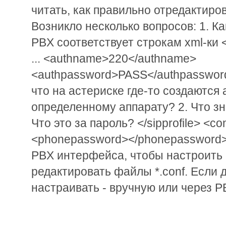
читать, как правильно отредактиров
Возникло несколько вопросов: 1. К
PBX соответствует строкам xml-ки <s
... <authname>220</authname>
<authpassword>PASS</authpasswor
что на астериске где-то создаются
определенному аппарату? 2. Что зн
Что это за пароль? </sipprofile> <c
<phonepassword></phonepassword> 
PBX интерфейса, чтобы настроить a
редактировать файлы *.conf. Если д
настраивать - вручную или через 