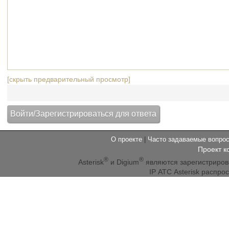
[скрыть предварительный просмотр]
О проекте
|
Часто задаваемые вопр
Проект к
®
®
Asterisk
и Digium
являются зарегистриро
IP АТС Asterisk распр