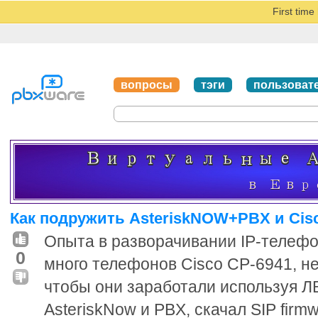
First tim
вопросы
тэги
пользоват
Как подружить AsteriskNOW+PBX и Cisc
Опыта в разворачивании IP-телефон
0
много телефонов Cisco CP-6941, не
чтобы они заработали используя Л
AsteriskNow и PBX, скачал SIP firm