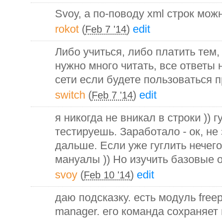
Svoy, а по-поводу xml строк можн
rokot
(
)
edit
Feb 7 '14
Либо учиться, либо платить тем,
нужно много читать, все ответы 
сети если будете пользоваться
switch
(
)
edit
Feb 7 '14
я никогда не вникал в строки )) 
тестируешь. Заработало - ок, не
дальше. Если уже гуглить нечего
мануалы )) Но изучить базовые 
svoy
(
)
edit
Feb 10 '14
даю подсказку. есть модуль free
manager. его команда сохраняет