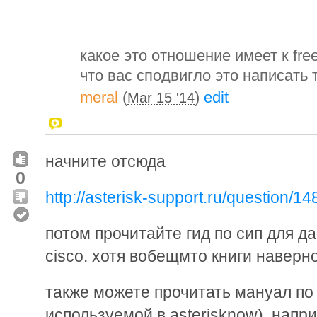
какое это отношение имеет к fre
что вас сподвигло это написать 
meral
(
)
edit
Mar 15 '14
начните отсюда
0
http://asterisk-support.ru/question/14
потом прочитайте гид по сип для д
cisco. хотя вобещмто книги наверно
также можете прочитать мануал по
используемой в asterisknow), напр