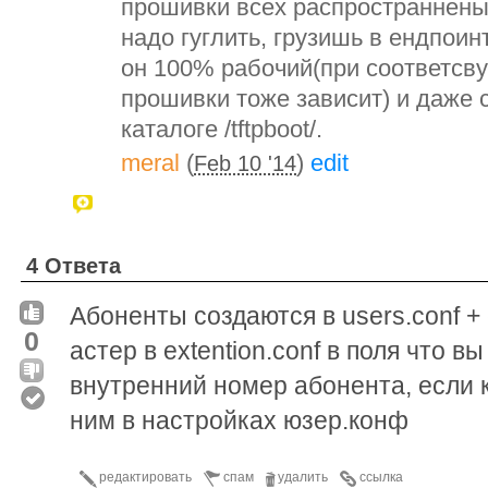
прошивки всех распространнены
надо гуглить, грузишь в ендпоин
он 100% рабочий(при соответсв
прошивки тоже зависит) и даже 
каталоге /tftpboot/.
meral
(
)
edit
Feb 10 '14
4 Ответа
Абоненты создаются в users.conf +
0
астер в extention.conf в поля что 
внутренний номер абонента, если 
ним в настройках юзер.конф
редактировать
спам
удалить
ссылка