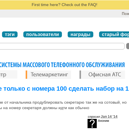
First time here? Check out the FAQ!
Пож
тэги
пользователи
награды
старый фо
е только с номера 100 сделать набор на 
ве от начальника продублировать секретарю так же на сотовый, но
ы на номер секретаря должны идти как обычно
Jan 14 '14
спросил
Аноним