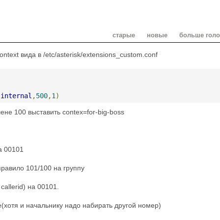
старые
новые
больше гол
text вида в /etc/asterisk/extensions_custom.conf
-
internal
,
500
,
1
)
шене 100 выставить contex=for-big-boss
а 00101
равило 101/100 на группу
allerid) на 00101.
хотя и начальнику надо набирать другой номер)