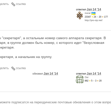
далить
ссылка
Jan 14 '14
ответил
meral
23347
●
24
●
20
●
177
http://pro-sip.net/
 "секретаря", а остальным номер самого аппарата секретаря. В
аря, в группе должен быть номер, с которого идет "безусловная
екретаря.
кретаря, а начальник на группу.
далить
ссылка
Jan 14 '14
Jan 14 '14
обновил
ответил
Out
882
●
5
●
3
●
20
можете подписатся на переодические почтовые обновления о этом вопро