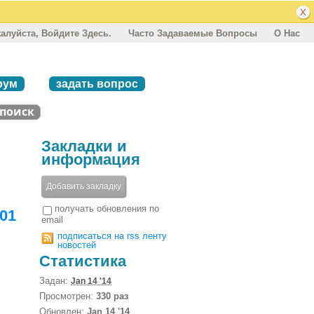
алуйста, Войдите Здесь.
Часто Задаваемые Вопросы
О Нас
рум
задать вопрос
Закладки и
информация
Добавить закладку
получать обновления по
101
email
подписаться на rss ленту
новостей
Статистика
Задан:
Jan 14 '14
Просмотрен:
330 раз
Обновлен:
Jan 14 '14