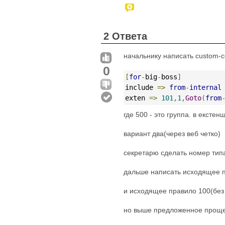
2 Ответа
начальнику написать custom-con
0
[
for
-
big
-
boss
]
include 
=>
from
-
internal
exten 
=>
101
,
1
,
Goto
(
from
где 500 - это группа. в екстен
вариант два(через веб четко)
секретарю сделать номер тип
дальше написать исходящее п
и исходящее правило 100(без c
но выше предложенное проще(