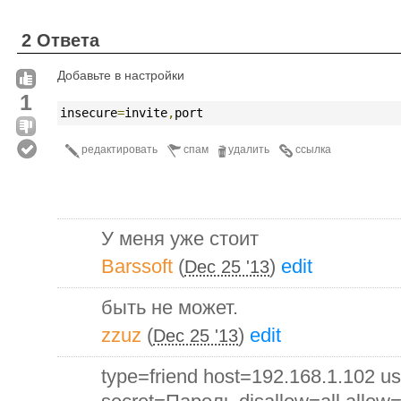
2 Ответа
Добавьте в настройки
1
insecure
=
invite
,
port
редактировать
спам
удалить
ссылка
У меня уже стоит
Barssoft
(
)
edit
Dec 25 '13
быть не может.
zzuz
(
)
edit
Dec 25 '13
type=friend host=192.168.1.102 