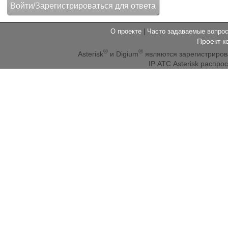
О проекте
|
Часто задаваемые вопр
Проект к
®
®
Asterisk
и Digium
являются зарегистриро
IP АТС Asterisk распр