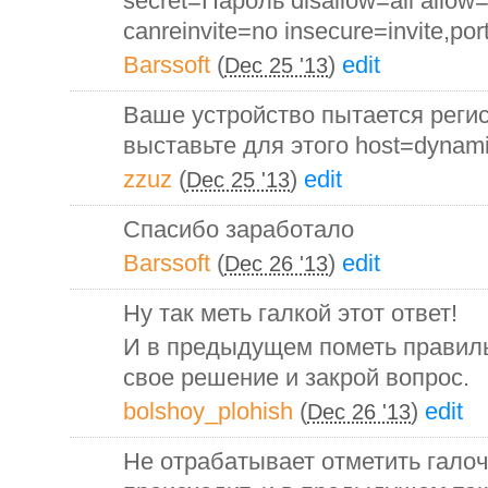
secret=Пароль disallow=all allow=
canreinvite=no insecure=invite,por
Barssoft
(
)
edit
Dec 25 '13
Ваше устройство пытается регис
выставьте для этого host=dynam
zzuz
(
)
edit
Dec 25 '13
Спасибо заработало
Barssoft
(
)
edit
Dec 26 '13
Ну так меть галкой этот ответ!
И в предыдущем пометь правил
свое решение и закрой вопрос.
bolshoy_plohish
(
)
edit
Dec 26 '13
Не отрабатывает отметить галоч