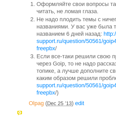
Оформляйте свои вопросы та
читать, не ломая глаза.
Не надо плодить темы с ниче
названиями. У вас уже была 
названием 6 дней назад:
http:
support.ru/question/50561/goip4
freepbx
/
Если все-таки решили свою 
через Goip, то не надо расск
топике, а лучше дополните с
каким образом решили пробл
support.ru/question/50561/goip4
freepbx
/)
Olpag
(
)
edit
Dec 25 '13