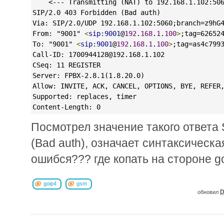
    <--- Transmitting (NAT) to 192.168.1.102:50
SIP/2.0 403 Forbidden (Bad auth)
Via: SIP/2.0/UDP 192.168.1.102:5060;branch=z9hG
From: "9001" 
<
sip:9001
@
192
.
168
.
1
.
100
>
;tag=62652
To: "9001" 
<
sip:9001
@
192
.
168
.
1
.
100
>
;tag=as4c799
Call-ID: 1700944128@192.168.1.102
CSeq: 11 REGISTER
Server: FPBX-2.8.1(1.8.20.0)
Allow: INVITE, ACK, CANCEL, OPTIONS, BYE, REFER
Supported: replaces, timer
Content-Length: 0
Посмотрел значение такого ответа S
(Bad auth), означает синтаксическа
ошибся??? где копать на стороне g
goip4
gsm
D
обновил