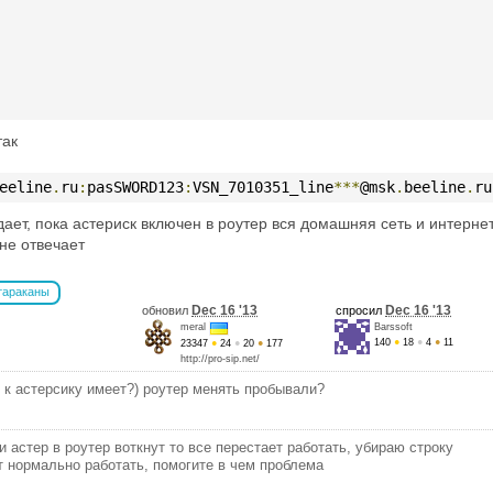
так
eeline
.
ru
:
pasSWORD123
:
VSN_7010351_line
***
@msk
.
beeline
.
ru
ает, пока астериск включен в роутер вся домашняя сеть и интерне
 не отвечает
тараканы
Dec 16 '13
Dec 16 '13
обновил
спросил
meral
Barssoft
140
●
18
●
4
●
11
23347
●
24
●
20
●
177
http://pro-sip.net/
е к астерсику имеет?) роутер менять пробывали?
и астер в роутер воткнут то все перестает работать, убираю строку
т нормально работать, помогите в чем проблема