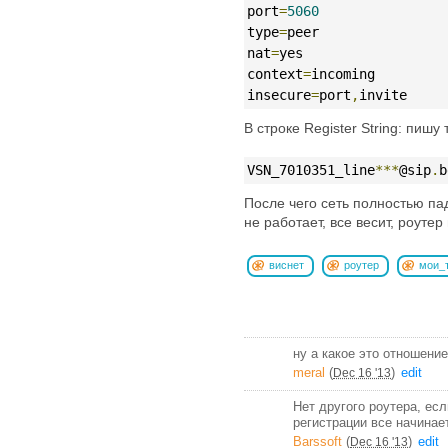
port
=
5060
type
=
peer
nat
=
yes
context
=
incoming
insecure
=
port
,
invite
В строке Register String: пишу 
VSN_7010351_line
***
@sip
.
b
После чего сеть полностью пад
не работает, все весит, роутер
виснет
роутер
мои_
ну а какое это отношени
meral
(
)
edit
Dec 16 '13
Нет другого роутера, есл
регистрации все начинае
Barssoft
(
)
edit
Dec 16 '13