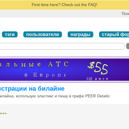
First time here? Check out the FAQ!
Пож
тэги
пользователи
награды
старый фо
истрации на билайне
илайна, использую эластикс и пишу в графе PEER Details:
***