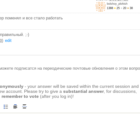
bolshoy_plohish
1388
●
25
●
20
●
38
ер поменял и все стало работать
правильный. ;-)
)
edit
13
можете подписатся на переодические почтовые обновления о этом вопро
anonymously
- your answer will be saved within the current session and
new account. Please try to give a
substantial answer
, for discussions,
 remember to vote
(after you log in)!