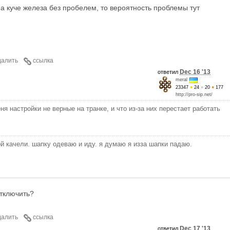
на куче железа без пробелем, то вероятность проблемы тут
далить
ссылка
Dec 16 '13
ответил
meral
23347
●
24
●
20
●
177
http://pro-sip.net/
ня настройки не верные на транке, и что из-за них перестает работать
ой качели. шапку одеваю и иду. я думаю я изза шапки падаю.
отключить?
далить
ссылка
Dec 17 '13
ответил