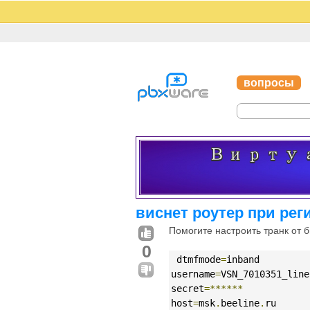
вопросы
виснет роутер при рег
Помогите настроить транк от б
0
 dtmfmode
=
inband
username
=
VSN_7010351_line
secret
=******
host
=
msk
.
beeline
.
ru