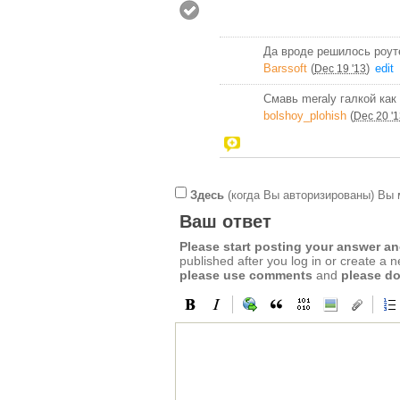
Да вроде решилось роут
Barssoft
(
)
edit
Dec 19 '13
Смавь meralу галкой как 
bolshoy_plohish
(
Dec 20 '
Здесь
(когда Вы авторизированы) Вы 
Ваш ответ
Please start posting your answer 
published after you log in or create a 
please use comments
and
please do