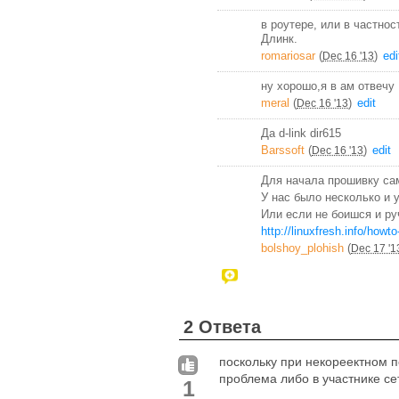
в роутере, или в частнос
Длинк.
romariosar
(
)
edi
Dec 16 '13
ну хорошо,я в ам отвечу
meral
(
)
edit
Dec 16 '13
Да d-link dir615
Barssoft
(
)
edit
Dec 16 '13
Для начала прошивку са
У нас было несколько и 
Или если не боишся и р
http://linuxfresh.info/howt
bolshoy_plohish
(
Dec 17 '1
2 Ответа
поскольку при некореектном п
проблема либо в участнике сет
1