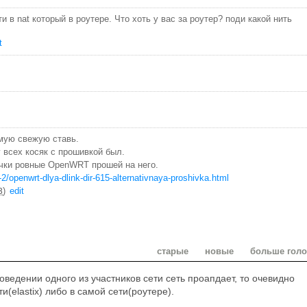
ти в nat который в роутере. Что хоть у вас за роутер? поди какой нить
t
мую свежую ставь.
у всех косяк с прошивкой был.
учки ровные OpenWRT прошей на него.
o-2/openwrt-dlya-dlink-dir-615-alternativnaya-proshivka.html
)
edit
3
старые
новые
больше гол
оведении одного из участников сети сеть проапдает, то очевидно
и(elastix) либо в самой сети(роутере).