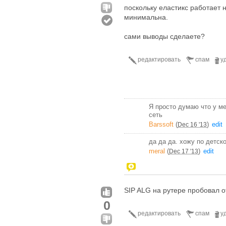
поскольку еластикс работает 
минимальна.
сами выводы сделаете?
редактировать
спам
у
Я просто думаю что у ме
сеть
Barssoft
(
)
edit
Dec 16 '13
да да да. хожу по детск
meral
(
)
edit
Dec 17 '13
SIP ALG на рутере пробовал 
0
редактировать
спам
у