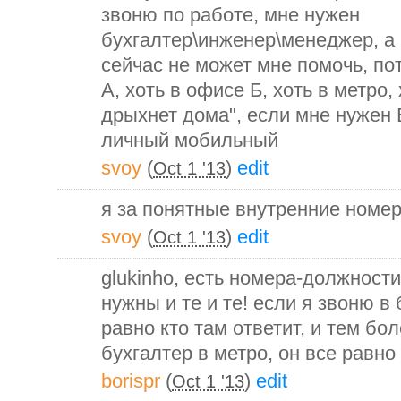
звоню по работе, мне нужен
бухгалтер\инженер\менеджер, а 
сейчас не может мне помочь, пот
А, хоть в офисе Б, хоть в метро,
дрыхнет дома", если мне нужен 
личный мобильный
svoy
(
)
edit
Oct 1 '13
я за понятные внутренние номера
svoy
(
)
edit
Oct 1 '13
glukinho, есть номера-должности
нужны и те и те! если я звоню в
равно кто там ответит, и тем бо
бухгалтер в метро, он все равн
borispr
(
)
edit
Oct 1 '13