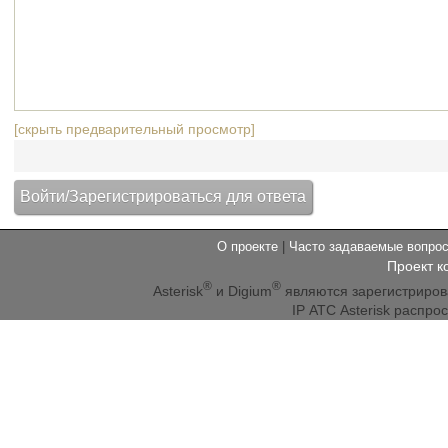
[скрыть предварительный просмотр]
О проекте
|
Часто задаваемые вопр
Проект к
®
®
Asterisk
и Digium
являются зарегистриро
IP АТС Asterisk распр