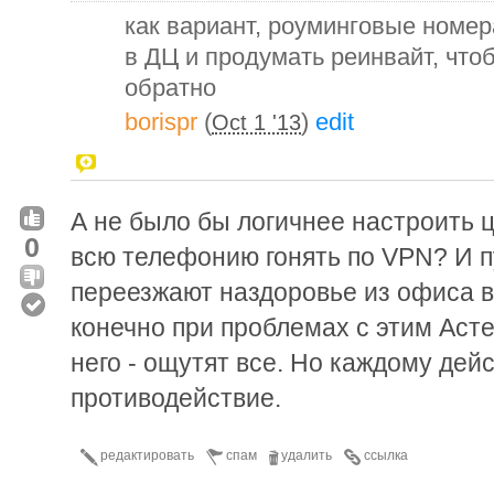
как вариант, роуминговые номе
в ДЦ и продумать реинвайт, чтоб
обратно
borispr
(
)
edit
Oct 1 '13
А не было бы логичнее настроить 
0
всю телефонию гонять по VPN? И 
переезжают наздоровье из офиса в
конечно при проблемах с этим Аст
него - ощутят все. Но каждому дей
противодействие.
редактировать
спам
удалить
ссылка