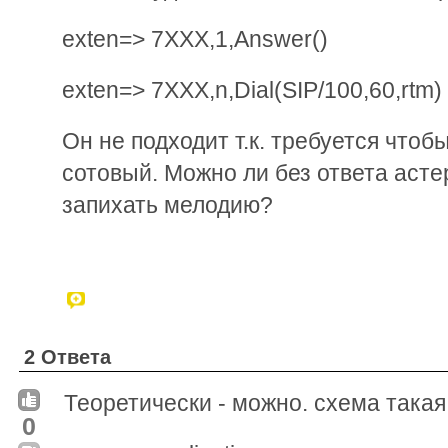
exten=> 7XXX,1,Answer()
exten=> 7XXX,n,Dial(SIP/100,60,rtm)
Он не подходит т.к. требуется чтоб
сотовый. Можно ли без ответа аст
запихать мелодию?
2 Ответа
Теоретически - можно. схема такая
0