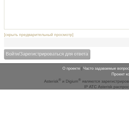
[скрыть предварительный просмотр]
О проекте
|
Часто задаваемые вопр
Проект к
®
®
Asterisk
и Digium
являются зарегистриро
IP АТС Asterisk распр