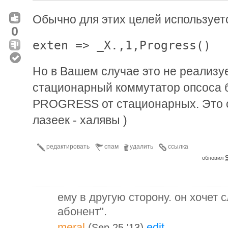
Обычно для этих целей использует
0
exten => _X.,1,Progress()
Но в Вашем случае это не реализу
стационарный коммутатор опсоса 
PROGRESS от стационарных. Это 
лазеек - халявы )
редактировать
спам
удалить
ссылка
S
обновил
ему в другую сторону. он хочет 
абонент".
meral
(
)
edit
Sep 25 '13