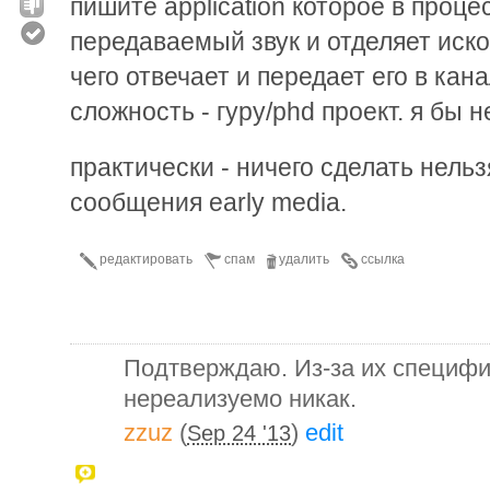
пишите application которое в проце
передаваемый звук и отделяет иск
чего отвечает и передает его в кан
сложность - гуру/phd проект. я бы н
практически - ничего сделать нельз
сообщения early media.
редактировать
спам
удалить
ссылка
Подтверждаю. Из-за их специфич
нереализуемо никак.
zzuz
(
)
edit
Sep 24 '13