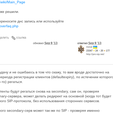
g/wiki/Main_Page
уже решили.
переносите днс запись или используйте
loverfaq.php
далить
ссылка
Sep 9 '13
Sep 9 '13
обновил
ответил
meral
23347
●
24
●
20
●
177
http://pro-sip.net/
дачу и не ошибаюсь в том что скажу, то вам вроде достаточно на
ериода регистрации клиентов (defaultexpiry), по истечении которог
-то) регаться.
тенты будут регаться снова на secondary, сам он, проверяя
mary-сервера, может делать редирект на основной (когда тот будет
ого SIP-протокола, без использования сторонних сервисов.
ого secondary-серв может так-же по SIP - проверяя именно