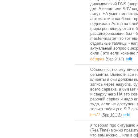
динамический DNS (напр
для A record или SRV ког
лягут. HA умеет монитори
автоматом и наоборот. п
поднимает Астер на сле
(пиры реплицируются в б
рассинхронизация баз - 
master-master что тот е
отдельные таблицы - нап
актуальный вопрос синхр
онли ( это если конечно 
octopas
(
)
edit
Sep 9 '13
Объясняю, почему ничего 
сегменты. Вынести все н
клиенты и они должны и
запись через easydns, dy
всего сервака, а бывает 
и сверху него HA это со
рабочий сервак и надо е
туда, если не доступен, 
только таблица с SIP ак
tim77
(
)
edit
Sep 10 '13
я говорил про ситуацию 
(RealTime) можно править
что вам нужно... или в 