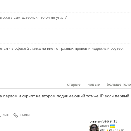
иторить сам астериск что он не упал?
ется - в офисе 2 линка на инет от разных провов и надежный роутер.
старые
новые
больше гол
на первом и скрипт на втором поднимающий тот-же IP если первый
далить
ссылка
Sep 9 '13
ответил
amonra
2301
●
26
●
13
●
65