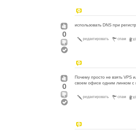
использовать DNS при регистра
0
редактировать
спам
у
Почему просто не взять VPS и
своем офисе одним линком с н
0
редактировать
спам
у