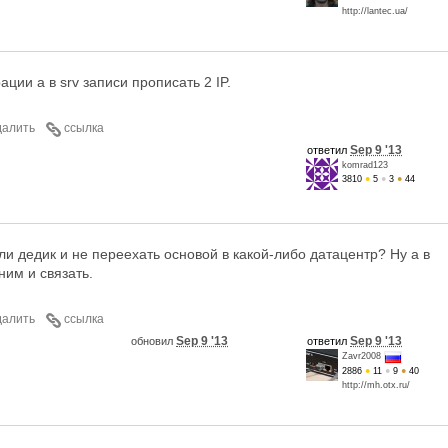
http://lantec.ua/
ции а в srv записи прописать 2 IP.
далить
ссылка
Sep 9 '13
ответил
komrad123
3810
●
5
●
3
●
44
ли дедик и не переехать основой в какой-либо датацентр? Ну а в
им и связать.
далить
ссылка
Sep 9 '13
Sep 9 '13
обновил
ответил
Zavr2008
2886
●
11
●
9
●
40
http://mh.otx.ru/