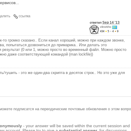
ервисов...
далить
ссылка
Sep 14 '13
ответил
viktorkho
434
●
5
●
4
●
9
ак-то громко сказано.. Если канал хороший, можно при каждом звонке,
а, попытаться дозвониться до примарика.. Или делать это
 результат (0 или 1, можно просто во временный файл. Можно просто
жно даже соответствующей командой (man lockfile))
ь/тушить - это же один-два скрипта в десяток строк.. Но это уже для
можете подписатся на переодические почтовые обновления о этом вопро
anonymously
- your answer will be saved within the current session and
new account. Please try to give a
substantial answer
, for discussions,