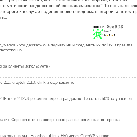
втоматически, когда основной восстанавливается? То есть надо как
о второго и в случае падения первого поднимать второй, а потом п
ь....
Sep 9 '13
спросил
tim77
9
●
1
●
1
думался - это держать оба поднятыми и соединить их по iax и правила
тветственно
то за клиенты используете?
o 211, draytek 2110, dlink-и еще какие то
 2 IP и что? DNS ресолвит адреса рандомно. То есть в 50% случаев он
катит. Сервера стоят в совершенно разных сегментах интернета
приходит на ум - Heartbeat (Linux-HA) через OpenVPN плюс