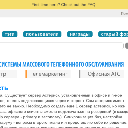
First time here? Check out the FAQ!
Пож
тэги
пользователи
награды
старый фо
сть
ча. Существует сервер Астериск, установленный в офисе и n-ное
тов, то есть подключающихся через интернет. Сам астериск имеет
 это не важно. Необходимо создать еще 1 сервер астериск, но уже
тказа офисного клиенты смогли подключаться на резервный (в кажд
p сервера - primary и secondary). Синхронизация баз, настройка
наружу - вопросы второго плана и я представляю себе их решение.
й сервер отказывает, клиенты цепляются ко второму, но как их