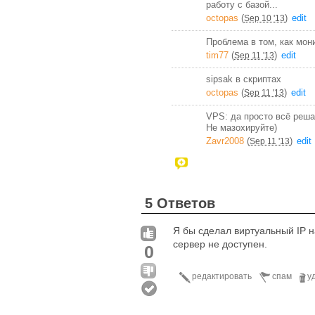
работу с базой...
octopas
(
)
edit
Sep 10 '13
Проблема в том, как мон
tim77
(
)
edit
Sep 11 '13
sipsak в скриптах
octopas
(
)
edit
Sep 11 '13
VPS: да просто всё реша
Не мазохируйте)
Zavr2008
(
)
edit
Sep 11 '13
5 Ответов
Я бы сделал виртуальный IP 
сервер не доступен.
0
редактировать
спам
у