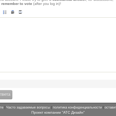
 remember to vote
(after you log in)!
те
|
Часто задаваемые вопросы
|
политика конфиденциальности
|
остави
Проект компании "АТС Дизайн"