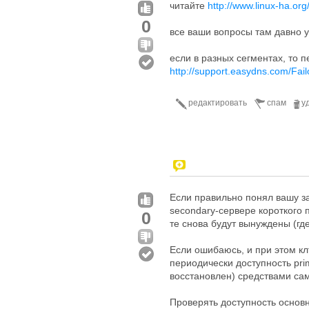
читайте
http://www.linux-ha.or
0
все ваши вопросы там давно 
если в разных сегментах, то 
http://support.easydns.com/Fai
редактировать
спам
у
Если правильно понял вашу за
secondary-сервере короткого п
0
те снова будут вынуждены (где
Если ошибаюсь, и при этом кл
периодически доступность pri
восстановлен) средствами сам
Проверять доступность основн