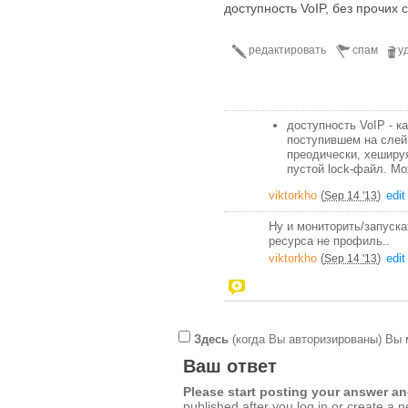
доступность VoIP, без прочих с
редактировать
спам
у
доступность VoIP - к
поступившем на слейв
преодически, хешируя
пустой lock-файл. Мо
viktorkho
(
)
edit
Sep 14 '13
Ну и мониторить/запускат
ресурса не профиль..
viktorkho
(
)
edit
Sep 14 '13
Здесь
(когда Вы авторизированы) Вы 
Ваш ответ
Please start posting your answer 
published after you log in or create a 