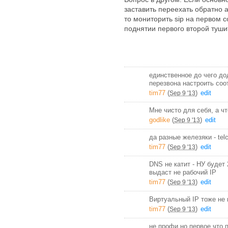
заставить переехать обратно а
то мониторить sip на первом с
поднятии первого второй тушит
единственное до чего до
перезвона настроить соо
tim77
(
)
edit
Sep 9 '13
Мне чисто для себя, а ч
godlike
(
)
edit
Sep 9 '13
да разные железяки - telc
tim77
(
)
edit
Sep 9 '13
DNS не катит - НУ будет
выдаст не рабочий IP
tim77
(
)
edit
Sep 9 '13
Виртуальный IP тоже не 
tim77
(
)
edit
Sep 9 '13
не профи но первое что 