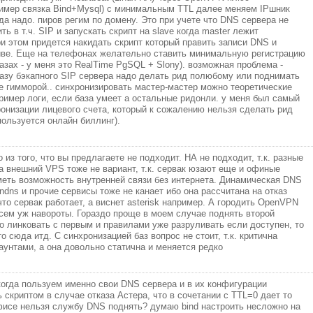
имер связка Bind+Mysql) с минимальным TTL далее меняем IPшник
да надо. пиров регим по домену. Это при учете что DNS сервера не
ть в т.ч. SIP и запускать скрипт на slave когда master лежит
ри этом придется накидать скрипт который править записи DNS и
йве. Еще на телефонах желательно ставить минимальную регистрацию
азах - у меня это RealTime PgSQL + Slony). возможная проблема -
базу бэкапного SIP сервера надо делать рид полюбому или поднимать
ще гимморой.. синхронизировать мастер-мастер можно теоретические
ример логи, если база умеет а остальные ридонли. у меня был самый
онизации лицевого счета, который к сожалению нельзя сделать рид
пользуется онлайн биллинг).
из того, что вы предлагаете не подходит. НА не подходит, т.к. разные
а внешний VPS тоже не вариант, т.к. сервак юзают еще и офиные
меть возможность внутренней связи без интернета. Динамическая DNS
ndns и прочие сервисы тоже не канает ибо она рассчитана на отказ
что сервак работает, а виснет asterisk например. А городить OpenVPN
всем уж навороты. Гораздо проще в моем случае поднять второй
го линковать с первым и правилами уже разруливать если доступен, то
то сюда итд. С синхронизацией баз вопрос не стоит, т.к. критична
каунтами, а она довольно статична и меняется редко
когда пользуем именно свои DNS сервера и в их конфигурации
 скриптом в случае отказа Астера, что в сочетании с TTL=0 дает то
офисе нельзя службу DNS поднять? думаю bind настроить несложно на