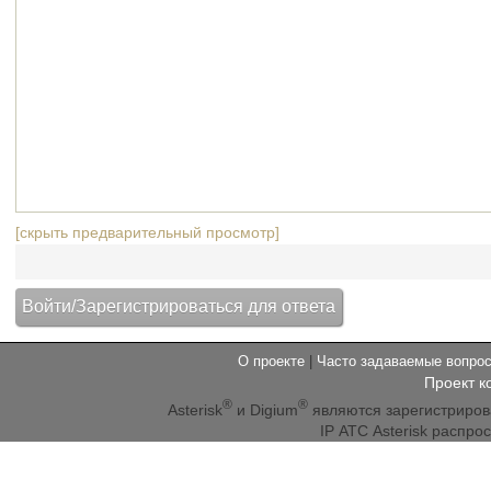
[скрыть предварительный просмотр]
О проекте
|
Часто задаваемые вопр
Проект к
®
®
Asterisk
и Digium
являются зарегистриро
IP АТС Asterisk распр