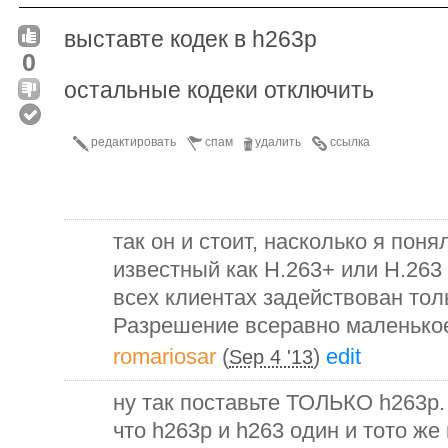
выставте кодек в h263p
0
остальные кодеки отключить
редактировать
спам
удалить
ссылка
так он и стоит, насколько я пон
известный как H.263+ или H.263 
всех клиентах задействован тол
Разрешение всеравно маленько
romariosar
(
)
edit
Sep 4 '13
ну так поставьте ТОЛЬКО h263p.
что h263p и h263 один и тото же 