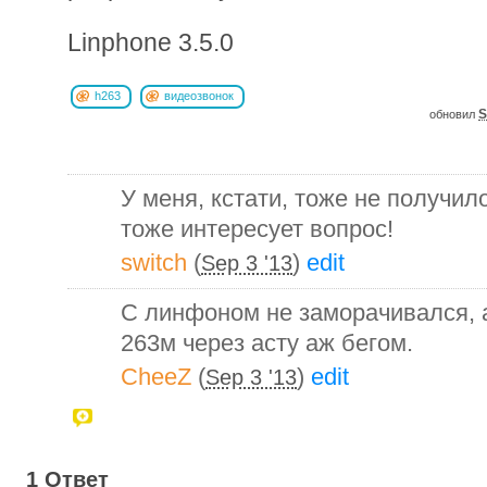
Linphone 3.5.0
h263
видеозвонок
S
обновил
У меня, кстати, тоже не получил
тоже интересует вопрос!
switch
(
)
edit
Sep 3 '13
С линфоном не заморачивался, 
263м через асту аж бегом.
CheeZ
(
)
edit
Sep 3 '13
1 Ответ