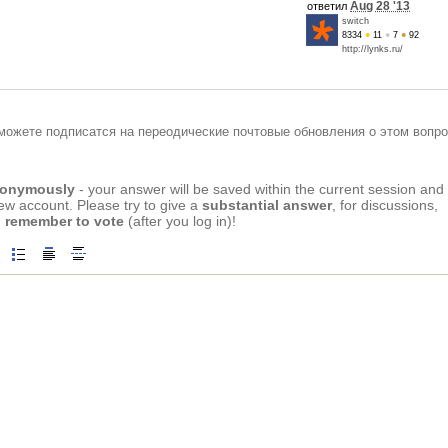
Aug 28 '13
ответил
switch
8334
●
11
●
7
●
92
http://lynks.ru/
можете подписатся на переодические почтовые обновления о этом вопро
anonymously
- your answer will be saved within the current session and
new account. Please try to give a
substantial answer
, for discussions,
 remember to vote
(after you log in)!