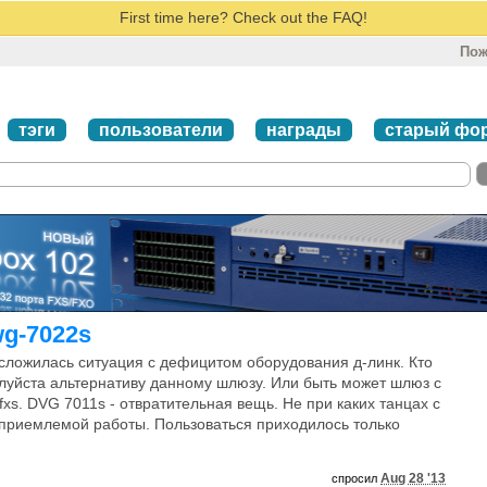
First time here? Check out the FAQ!
Пож
тэги
пользователи
награды
старый фо
wg-7022s
 сложилась ситуация с дефицитом оборудования д-линк. Кто
луйста альтернативу данному шлюзу. Или быть может шлюз с
fxs. DVG 7011s - отвратительная вещь. Не при каких танцах с
 приемлемой работы. Пользоваться приходилось только
Aug 28 '13
спросил