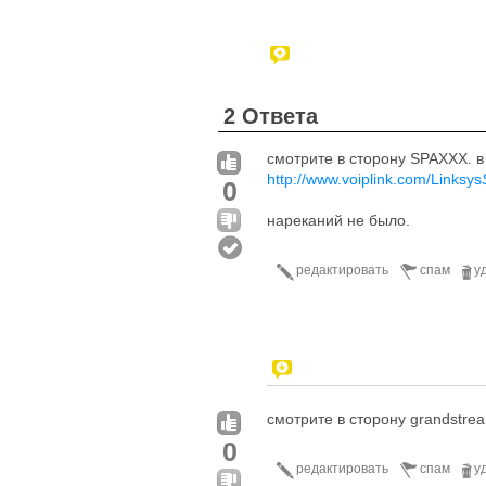
2 Ответа
смотрите в сторону SPAXXX. в
http://www.voiplink.com/Linksys
0
нареканий не было.
редактировать
спам
у
смотрите в сторону grandstre
0
редактировать
спам
у