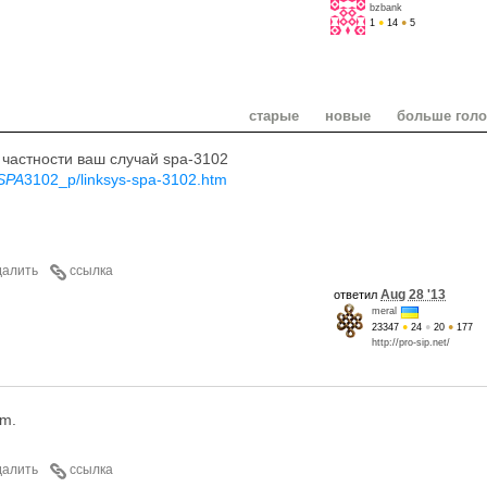
bzbank
1
●
14
●
5
старые
новые
больше гол
 частности ваш случай spa-3102
SPA
3102_p/linksys-spa-3102.htm
далить
ссылка
Aug 28 '13
ответил
meral
23347
●
24
●
20
●
177
http://pro-sip.net/
am.
далить
ссылка