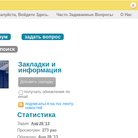
алуйста, Войдите Здесь.
Часто Задаваемые Вопросы
О Нас
рум
задать вопрос
Закладки и
информация
Добавить закладку
получать обновления по
email
подписаться на rss ленту
новостей
Статистика
Задан:
Aug 28 '13
Просмотрен:
273 раз
Обновлен:
Aug 28 '13