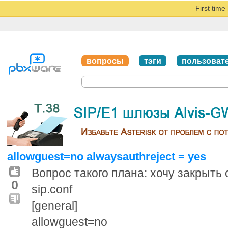
First tim
вопросы
тэги
пользоват
allowguest=no alwaysauthreject = yes
Вопрос такого плана: хочу закрыть 
0
sip.conf
[general]
allowguest=no