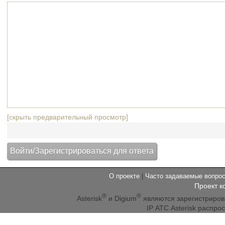
[скрыть предварительный просмотр]
О проекте
|
Часто задаваемые вопр
Проект к
®
®
Asterisk
и Digium
являются зарегистриро
IP АТС Asterisk распр