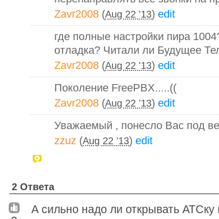
Zavr2008
(
)
edit
Aug 22 '13
где полные настройки пира 1004? 
отладка? Читали ли Будущее Т
Zavr2008
(
)
edit
Aug 22 '13
Поколение FreePBX.....((
Zavr2008
(
)
edit
Aug 22 '13
Уважаемый , понесло Вас под ве
zzuz
(
)
edit
Aug 22 '13
2 Ответа
А сильно надо ли открывать АТСку