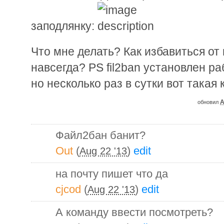
заподлянку:
Что мне делать? Как избавиться от 
навсегда? PS fil2ban установлен ра
но несколько раз в сутки вот такая
A
обновил
Файл2бан банит?
Out
(
)
edit
Aug 22 '13
на почту пишет что да
cjcod
(
)
edit
Aug 22 '13
А команду ввести посмотреть?