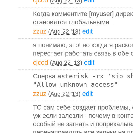
cjcod
(
)
edit
Aug 22 '13
Когда комментите [myuser] дирек
становятся глобальными .
zzuz
(
)
edit
Aug 22 '13
я понимаю, это! но когда я раск
перестает работать связь в обе
cjcod
(
)
edit
Aug 22 '13
Сперва
asterisk -rx 'sip s
"Allow unknown access"
zzuz
(
)
edit
Aug 22 '13
ТС сам себе создает проблемы, с
уж если залезли - почему в конт
особый не загнать и поприкалыв
перенаправлять все звонки на пр