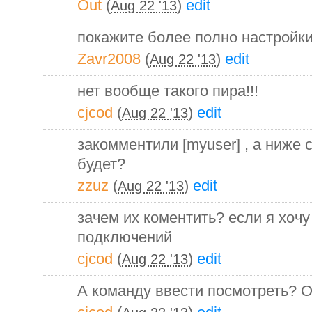
Out
(
)
edit
Aug 22 '13
покажите более полно настройки
Zavr2008
(
)
edit
Aug 22 '13
нет вообще такого пира!!!
cjcod
(
)
edit
Aug 22 '13
закомментили [myuser] , а ниже 
будет?
zzuz
(
)
edit
Aug 22 '13
зачем их коментить? если я хоч
подключений
cjcod
(
)
edit
Aug 22 '13
А команду ввести посмотреть? O