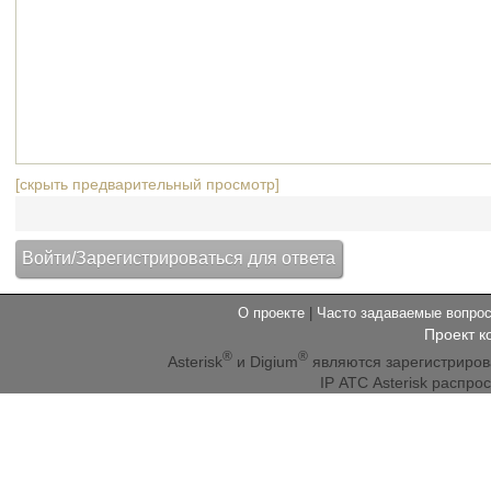
[скрыть предварительный просмотр]
О проекте
|
Часто задаваемые вопр
Проект к
®
®
Asterisk
и Digium
являются зарегистриро
IP АТС Asterisk распр