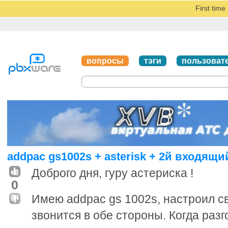
First tim
вопросы
тэги
пользоват
addpac gs1002s + asterisk + 2й входящ
Доброго дня, гуру астериска !
0
Имею addpac gs 1002s, настроил св
звонится в обе стороны. Когда раз