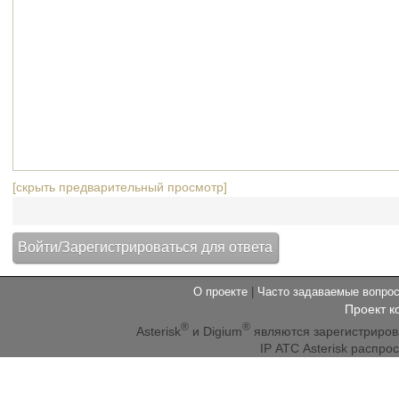
[скрыть предварительный просмотр]
О проекте
|
Часто задаваемые вопр
Проект к
®
®
Asterisk
и Digium
являются зарегистриро
IP АТС Asterisk распр