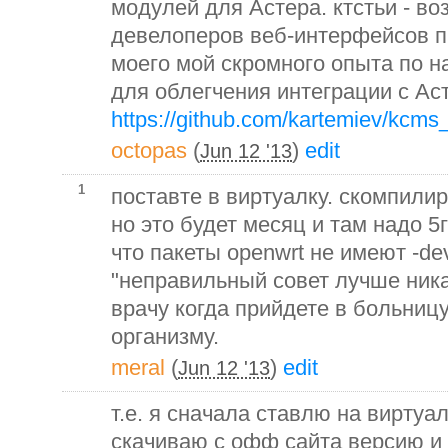
модулей для Астера. ктстьи - во
девелоперов веб-интерфейсов п
моего мой скромного опыта по н
для облегчения интеграции с Ас
https://github.com/kartemiev/kcms_n
octopas
(
)
edit
Jun 12 '13
1
поставте в виртуалку. скомпилир
но это будет месяц и там надо 5г
что пакеты openwrt не имеют -dev
"неправильный совет лучше никак
врачу когда прийдете в больниц
организму.
meral
(
)
edit
Jun 12 '13
т.е. я сначала ставлю на виртуа
скачиваю с офф сайта версию и