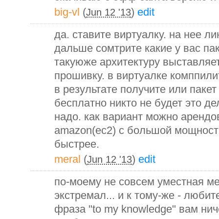
big-vl
(
)
edit
Jun 12 '13
да. ставите виртуалку. на нее ли
дальше сомтрите какие у вас па
такуюже архитектуру выставляе
прошивку. в виртуалке комппилит
в результате получите или пакет
бесплатно никто не будет это де
надо. как вариант можно арендо
amazon(ec2) с большой мощност
быстрее.
meral
(
)
edit
Jun 12 '13
по-моему не совсем уместная мет
экстремал... и к тому-же - люби
фраза "to my knowledge" вам нич