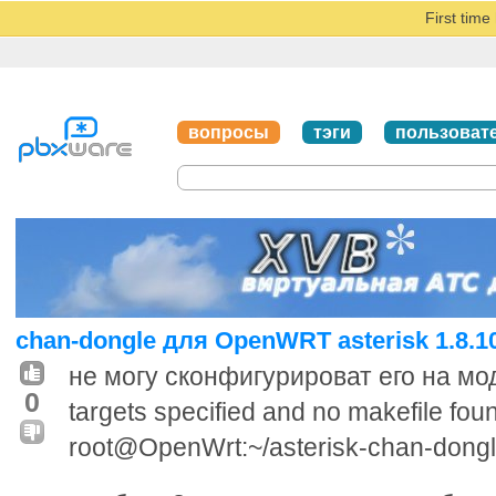
First tim
вопросы
тэги
пользоват
chan-dongle для OpenWRT asterisk 1.8.10
не могу сконфигурироват его на м
0
targets specified and no makefile foun
root@OpenWrt:~/asterisk-chan-dongl