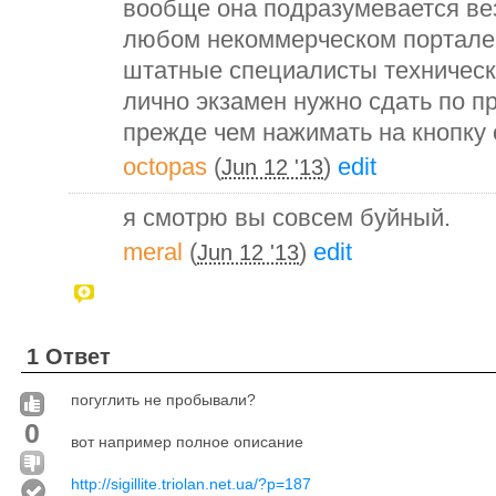
вообще она подразумевается вез
любом некоммерческом портале,
штатные специалисты техническ
лично экзамен нужно сдать по п
прежде чем нажимать на кнопку 
octopas
(
)
edit
Jun 12 '13
я смотрю вы совсем буйный.
meral
(
)
edit
Jun 12 '13
1 Ответ
погуглить не пробывали?
0
вот например полное описание
http://sigillite.triolan.net.ua/?p=187