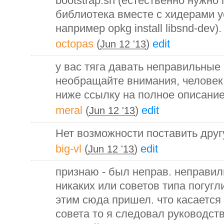
bootstrap.sh (естественно нужно
библиотека вместе с хидерами у
например opkg install libsnd-dev).
octopas
(
)
edit
Jun 12 '13
у вас тяга давать неправильные 
необращайте внимания, человек 
ниже ссылку на полное описание
meral
(
)
edit
Jun 12 '13
Нет возможности поставить друг
big-vl
(
)
edit
Jun 12 '13
признаю - был неправ. неправи
никаких или советов типа погугли
этим сюда пришел. что касается
совета то я следовал руководст