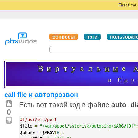
First tim
вопросы
тэги
пользоват
call file и автопрозвон
Есть вот такой код в файле
auto_dia
0
#!/usr/bin/perl
$file 
=
"/var/spool/asterisk/outgoing/$ARGV[0]"
$phone 
=
 $ARGV
[
0
];