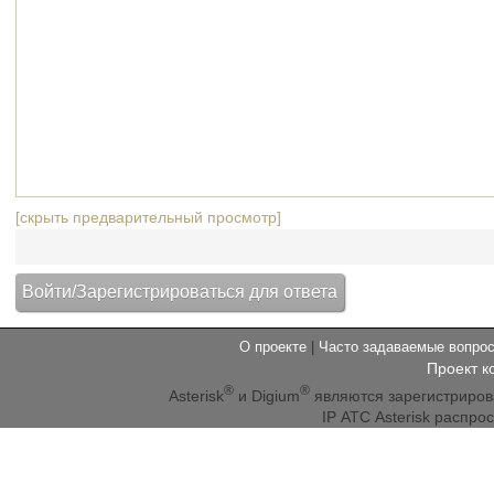
[скрыть предварительный просмотр]
О проекте
|
Часто задаваемые вопр
Проект к
®
®
Asterisk
и Digium
являются зарегистриро
IP АТС Asterisk распр