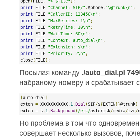
open
(
FILE
,
"> $file"
);
print
 FILE 
"Channel: SIP/"
.
$phone.
"\@trunk\n"
;
print
 FILE 
"CallerID: 123456\n"
;
print
 FILE 
"MaxRetries: 1\n"
;
print
 FILE 
"RetryTime: 10\n"
;
print
 FILE 
"WaitTime: 60\n"
;
print
 FILE 
"Context: auto_dial\n"
;
print
 FILE 
"Extension: s\n"
;
print
 FILE 
"Priority: 2\n"
;
close
(
FILE
);
Посылая команду
./auto_dial.pl 7
набраному номеру и срабатывает 
[
auto_dial
]
exten 
=
 XXXXXXXXXXX
,
1
,
Dial
(
SIP
/
$
{
EXTEN
}}
@trunk
)
exten 
=
 s
,
1
,
Background
(
/etc/
asterisk
/
media
/
ivr
/
Но проблема в том что одновременн
совершает несколько вызовов, поч