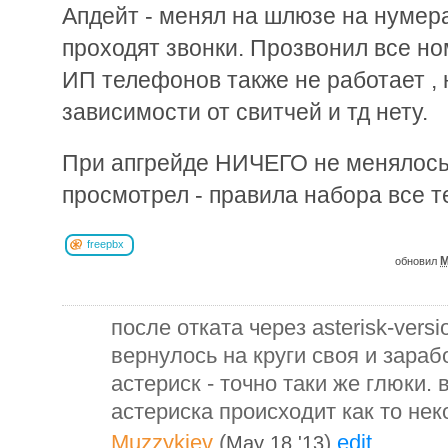
Апдейт - менял на шлюзе на нумера
проходят звонки. Прозвонил все но
ИП телефонов также не работает , 
зависимости от свитчей и тд нету.
При апгрейде НИЧЕГО не менялось 
просмотрел - правила набора все т
freepbx
M
обновил
после отката через asterisk-versi
вернулось на круги своя и зараб
астериск - точно таки же глюки
астериска происходит как то нек
Muzzykiev
(
)
edit
May 18 '13