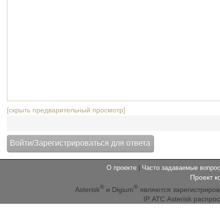
[скрыть предварительный просмотр]
О проекте
|
Часто задаваемые вопр
Проект к
®
®
Asterisk
и Digium
являются зарегистриро
IP АТС Asterisk распр