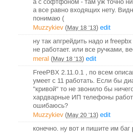
а с софтфоном - там уж точно ни
а все равно входящих нету. Видн
понимаю (
Muzzykiev
(
)
edit
May 18 '13
ну так апгрейдить надо и freepb
не работает. или все ручками, в
meral
(
)
edit
May 18 '13
FreePBX 2.11.0.1 , по всем опис
умеет с 11 работать. Если бы д
"кривой" то не звонило бы ничего
хардварные ИП телефоны работа
ошибаюсь?
Muzzykiev
(
)
edit
May 20 '13
конечно. ну вот и пишите им баг