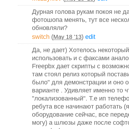
Дурная голова рукам покоя не д
фотошопа менять, тут все неско
обновляли?
switch
(
)
edit
May 18 '13
Да, не дает) Хотелось некоторы
использовать и с факсами анал
Freepbx дает скрипты с возможно
там стоял релиз который постав
было" для демонстрации и оно о
варианте . Удивляет именно то ч
"локализованный". Т.е ип телеф
ребута все начинают работать (я
оборудование сейчас, все перед
могу) а шлюзы даже после софто