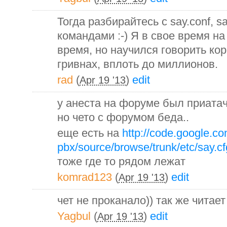
Тогда разбирайтесь с say.conf, 
командами :-) Я в свое время на
время, но научился говорить ко
гривнах, вплоть до миллионов.
rad
(
)
edit
Apr 19 '13
у анеста на форуме был приатач
но чето с форумом беда..
еще есть на
http://code.google.com
pbx/source/browse/trunk/etc/say.cf
тоже где то рядом лежат
komrad123
(
)
edit
Apr 19 '13
чет не проканало)) так же читает
Yagbul
(
)
edit
Apr 19 '13