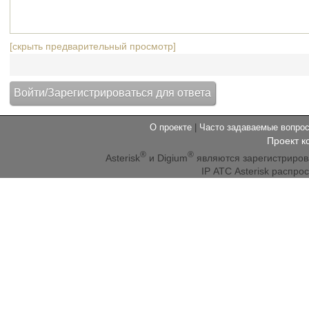
[скрыть предварительный просмотр]
О проекте
|
Часто задаваемые вопр
Проект к
®
®
Asterisk
и Digium
являются зарегистриро
IP АТС Asterisk распр