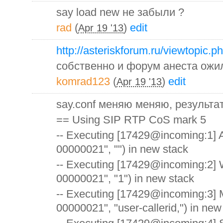
say load new не забыли ?
rad
(
)
edit
Apr 19 '13
http://asteriskforum.ru/viewtopic.
собственно и форум анеста ожи
komrad123
(
)
edit
Apr 19 '13
say.conf меняю меняю, результа
== Using SIP RTP CoS mark 5
-- Executing [17429@incoming:1] 
00000021", "") in new stack
-- Executing [17429@incoming:2] W
00000021", "1") in new stack
-- Executing [17429@incoming:3] 
00000021", "user-callerid,") in new