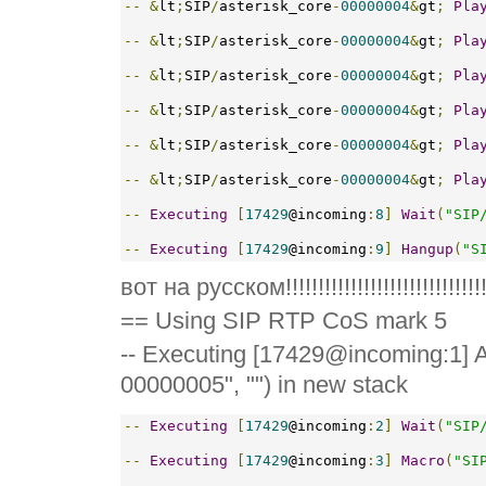
--
&
lt
;
SIP
/
asterisk_core
-
00000004
&
gt
;
Pla
--
&
lt
;
SIP
/
asterisk_core
-
00000004
&
gt
;
Pla
--
&
lt
;
SIP
/
asterisk_core
-
00000004
&
gt
;
Pla
--
&
lt
;
SIP
/
asterisk_core
-
00000004
&
gt
;
Pla
--
&
lt
;
SIP
/
asterisk_core
-
00000004
&
gt
;
Pla
--
&
lt
;
SIP
/
asterisk_core
-
00000004
&
gt
;
Pla
--
Executing
[
17429
@incoming
:
8
]
Wait
(
"SIP
--
Executing
[
17429
@incoming
:
9
]
Hangup
(
"S
вот на русском!!!!!!!!!!!!!!!!!!!!!!!!!!!!!!!
== Using SIP RTP CoS mark 5
-- Executing [17429@incoming:1] A
00000005", "") in new stack
--
Executing
[
17429
@incoming
:
2
]
Wait
(
"SIP
--
Executing
[
17429
@incoming
:
3
]
Macro
(
"SI