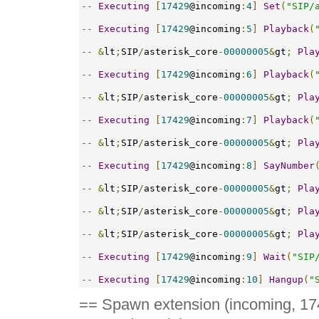
--
Executing
[
17429
@incoming
:
4
]
Set
(
"SIP/
--
Executing
[
17429
@incoming
:
5
]
Playback
(
--
&
lt
;
SIP
/
asterisk_core
-
00000005
&
gt
;
Pla
--
Executing
[
17429
@incoming
:
6
]
Playback
(
--
&
lt
;
SIP
/
asterisk_core
-
00000005
&
gt
;
Pla
--
Executing
[
17429
@incoming
:
7
]
Playback
(
--
&
lt
;
SIP
/
asterisk_core
-
00000005
&
gt
;
Pla
--
Executing
[
17429
@incoming
:
8
]
SayNumber
--
&
lt
;
SIP
/
asterisk_core
-
00000005
&
gt
;
Pla
--
&
lt
;
SIP
/
asterisk_core
-
00000005
&
gt
;
Pla
--
&
lt
;
SIP
/
asterisk_core
-
00000005
&
gt
;
Pla
--
Executing
[
17429
@incoming
:
9
]
Wait
(
"SIP
--
Executing
[
17429
@incoming
:
10
]
Hangup
(
"
== Spawn extension (incoming, 174