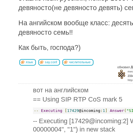
девяносто(не девяносто девять) с
На ангийском вообще класс: десять
девяносто семь!!
Как быть, господа?)
язык
say.conf
числительные
A
обновил
mer
233
http
вот на английском
== Using SIP RTP CoS mark 5
--
Executing
[
17429
@incoming
:
1
]
Answer
(
"S
-- Executing [17429@incoming:2] W
00000004", "1") in new stack