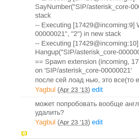
SayNumber("SIP/asterisk_core-00
stack
-- Executing [17429@incoming:9] W
00000021", "2") in new stack
-- Executing [17429@incoming:10]
Hangup("SIP/asterisk_core-0000002
== Spawn extension (incoming, 174
on 'SIP/asterisk_core-00000021'
после сей лоад нью, это все(то 
Yagbul
(
)
edit
Apr 23 '13
может попробовать вообще англи
удалить?
Yagbul
(
)
edit
Apr 23 '13