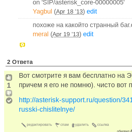
on 'SIP/asterisk_core-00000005'
Yagbul
(
)
edit
Apr 18 '13
похоже на какойто странный баг
meral
(
)
edit
Apr 19 '13
2 Ответа
Вот смотрите я вам бесплатно на 
1
причем я его не помню). чисто вот 
http://asterisk-support.ru/question/3
russki-chislitelnye/
редактировать
спам
удалить
ссылка
A
обновил