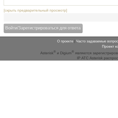
[скрыть предварительный просмотр]
О проекте
|
Часто задаваемые вопр
Проект к
®
®
Asterisk
и Digium
являются зарегистриро
IP АТС Asterisk распр