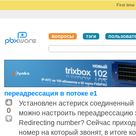
First tim
вопросы
тэги
пользоват
переадрессация в потоке e1
Установлен астериск соединенный 
0
можно настроить переадрессацию 
Redirecting number? Сейчас прихо
номер на который звонят, в итоге к