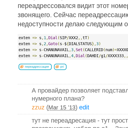
переадрессовался видит этот номе
звонящего. Сейчас переадрессаци
недоступности делаю следующим о
exten 
=>
 s
,
1
,
Dial
(
SIP
/
XXX2
,,
tT
)
exten 
=>
 s
,
2
,
Goto
(
s
-
$
{
DIALSTATUS
},
3
)
exten 
=>
 s
-
CHANUNAVAIL
,
3
,
Set
(
CALLERID
(
num
)=
XXXX
exten 
=>
 s
-
CHANUNAVAIL
,
4
,
Dial
(
DAHDI
/
g1
/
XXXX333
,
переадрессация
pri
А провайдер позволяет подставл
нумерного плана?
zzuz
(
)
edit
Mar 15 '13
тут не переадресация - тут прост