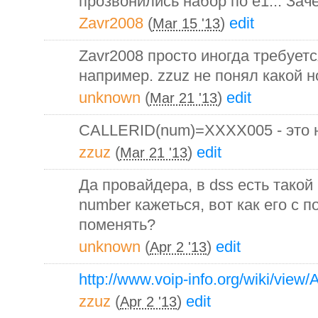
прозвонились набор по e1... Зач
Zavr2008
(
)
edit
Mar 15 '13
Zavr2008 просто иногда требуетс
например. zzuz не понял какой н
unknown
(
)
edit
Mar 21 '13
CALLERID(num)=XXXX005 - это 
zzuz
(
)
edit
Mar 21 '13
Да провайдера, в dss есть такой 
number кажеться, вот как его с 
поменять?
unknown
(
)
edit
Apr 2 '13
http://www.voip-info.org/wiki/view/
zzuz
(
)
edit
Apr 2 '13