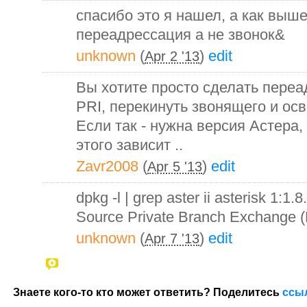
спасибо это я нашел, а как выше
переадрессация а не звонок&
unknown
(
)
edit
Apr 2 '13
Вы хотите просто сделать переа
PRI, перекинуть звонящего и осв
Если так - нужна версия Астера,
этого зависит ..
Zavr2008
(
)
edit
Apr 5 '13
dpkg -l | grep aster ii asterisk 1:
Source Private Branch Exchange 
unknown
(
)
edit
Apr 7 '13
Знаете кого-то кто может ответить? Поделитесь
ссы