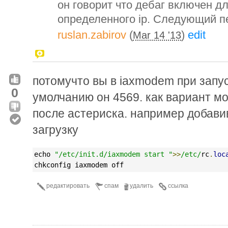
он говорит что дебаг включен дл
определенного ip. Следующий п
ruslan.zabirov
(
)
edit
Mar 14 '13
потомучто вы в iaxmodem при запус
0
умолчанию он 4569. как вариант м
после астериска. например добавив 
загрузку
echo 
"/etc/init.d/iaxmodem start "
>>
/etc/
rc
.
loc
chkconfig iaxmodem off
редактировать
спам
удалить
ссылка