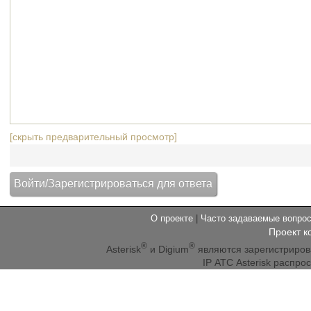
[скрыть предварительный просмотр]
О проекте
|
Часто задаваемые вопр
Проект к
®
®
Asterisk
и Digium
являются зарегистриро
IP АТС Asterisk распр