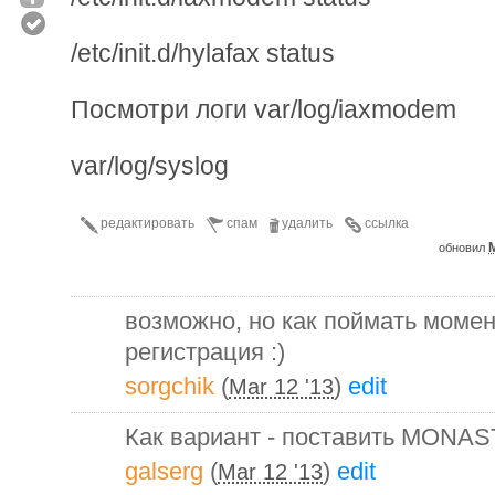
/etc/init.d/hylafax status
Посмотри логи var/log/iaxmodem
var/log/syslog
редактировать
спам
удалить
ссылка
M
обновил
возможно, но как поймать момен
регистрация :)
sorgchik
(
)
edit
Mar 12 '13
Как вариант - поставить MONAST
galserg
(
)
edit
Mar 12 '13