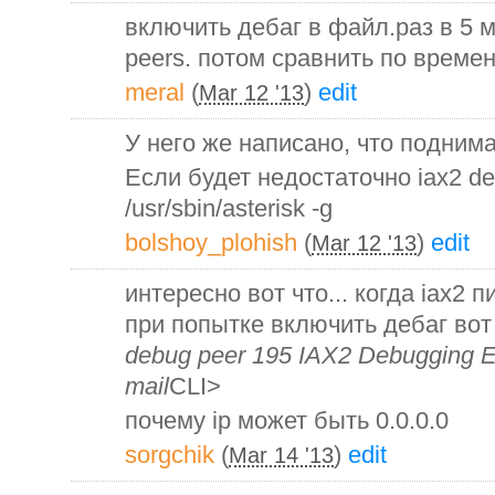
включить дебаг в файл.раз в 5 м
peers. потом сравнить по времен
meral
(
)
edit
Mar 12 '13
У него же написано, что поднима
Если будет недостаточно iax2 de
/usr/sbin/asterisk -g
bolshoy_plohish
(
)
edit
Mar 12 '13
интересно вот что... когда iax2 
при попытке включить дебаг вот 
debug peer 195 IAX2 Debugging Ena
mail
CLI>
почему ip может быть 0.0.0.0
sorgchik
(
)
edit
Mar 14 '13