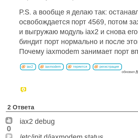
P.S. а вообще я делаю так: остана
освобождается порт 4569, потом за
и выгружаю модуль iax2 и снова его
биндит порт нормально и после это
Почему iaxmodem занимает порт в
iax2
iaxmodem
теряется
регистрация
A
обновил
2 Ответа
iax2 debug
0
/etc/init.d/iaxmodem status