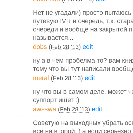
Нет не угадали) просто пытаюсь
путевую IVR и очередь, т.к. ста
очереди и вообще на закрытой п
называется...
dobs
(
)
edit
Feb 28 '13
ну а в чем пробелма то? вам кн
тому что вы тут написали вообще
meral
(
)
edit
Feb 28 '13
ну что вы в самом деле, может 
суппорт ищет :)
awsswa
(
)
edit
Feb 28 '13
Советую на выходных убрать ос
всё на второй :) а если серьезно