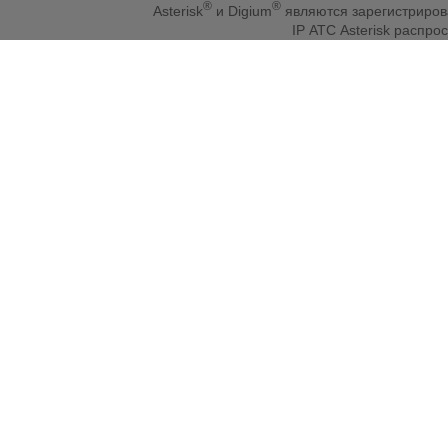
®
®
Asterisk
и Digium
являются зарегистриро
IP АТС Asterisk распр