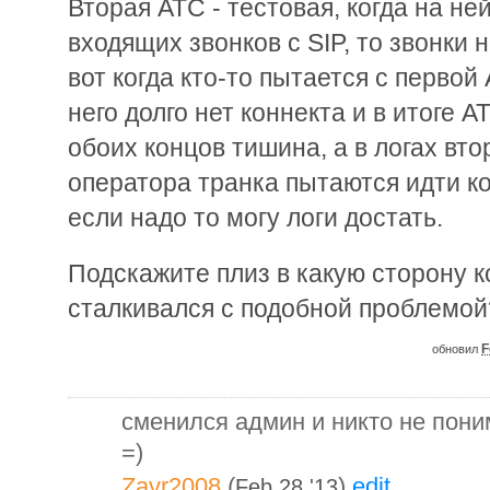
Вторая АТС - тестовая, когда на н
входящих звонков с SIP, то звонки 
вот когда кто-то пытается с первой
него долго нет коннекта и в итоге 
обоих концов тишина, а в логах вт
оператора транка пытаются идти к
если надо то могу логи достать.
Подскажите плиз в какую сторону к
сталкивался с подобной проблемой
F
обновил
сменился админ и никто не пони
=)
Zavr2008
(
)
edit
Feb 28 '13