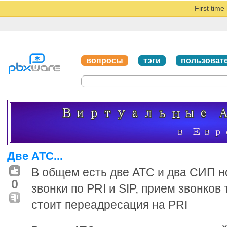
First tim
вопросы
тэги
пользоват
Две АТС...
В общем есть две АТС и два СИП н
0
звонки по PRI и SIP, прием звонков
стоит переадресация на PRI