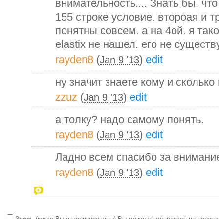
внимательность.... Знать бы, чт
155 строке условие. второая и 
понятны совсем. а на 4ой. я так
elastix не нашел. его не существу
rayden8
(
)
edit
Jan 9 '13
ну значит знаете кому и сколько
zzuz
(
)
edit
Jan 9 '13
а толку? надо самому понять.
rayden8
(
)
edit
Jan 9 '13
Ладно всем спасибо за внимани
rayden8
(
)
edit
Jan 9 '13
Здесь
(когда Вы авторизированы) Вы можете подписатся на переод