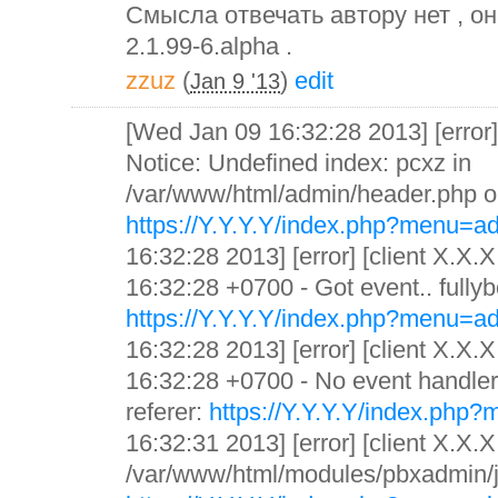
Смысла отвечать автору нет , о
2.1.99-6.alpha .
zzuz
(
)
edit
Jan 9 '13
[Wed Jan 09 16:32:28 2013] [error]
Notice: Undefined index: pcxz in
/var/www/html/admin/header.php on 
https://Y.Y.Y.Y/index.php?menu=a
16:32:28 2013] [error] [client X.X
16:32:28 +0700 - Got event.. fullyb
https://Y.Y.Y.Y/index.php?menu=a
16:32:28 2013] [error] [client X.X
16:32:28 +0700 - No event handler f
referer:
https://Y.Y.Y.Y/index.php
16:32:31 2013] [error] [client X.X.X
/var/www/html/modules/pbxadmin/js/