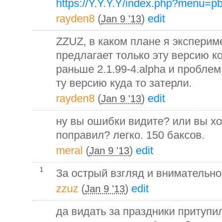
https://Y.Y.Y.Y/index.php?menu=pb
rayden8
(
)
edit
Jan 9 '13
ZZUZ, в каком плане я экспериме
предлагает только эту версию ко
раньше 2.1.99-4.alpha и проблем
ту версию куда то затерли.
rayden8
(
)
edit
Jan 9 '13
ну вы ошибки видите? или вы хо
поправил? легко. 150 баксов.
meral
(
)
edit
Jan 9 '13
1
За острый взгляд и внимательно
zzuz
(
)
edit
Jan 9 '13
да видать за праздники притупил