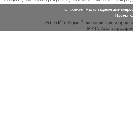
О проекте
|
Часто задаваемые вопр
Проект к
®
®
Asterisk
и Digium
являются зарегистриро
IP АТС Asterisk распр