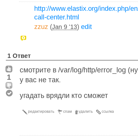
http://www.elastix.org/index.php/
call-center.html
zzuz
(
)
edit
Jan 9 '13
1 Ответ
смотрите в /var/log/http/error_log 
1
у вас не так.
угадать врядли кто сможет
редактировать
спам
удалить
ссылка