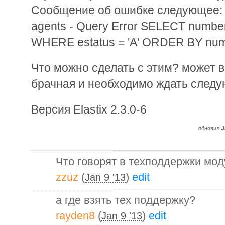
Сообщение об ошибке следующее: (in
agents - Query Error SELECT numb
WHERE estatus = 'A' ORDER BY num
Что можно сделать с этим? может в
брачная и необходимо ждать след
Версия Elastix 2.3.0-6
J
обновил
Что говорят в техподдержки мо
zzuz
(
)
edit
Jan 9 '13
а где взять тех поддержку?
rayden8
(
)
edit
Jan 9 '13