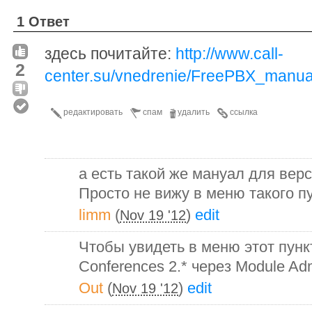
1 Ответ
здесь почитайте:
http://www.call-
2
center.su/vnedrenie/FreePBX_manua
редактировать
спам
удалить
ссылка
а есть такой же мануал для верс
Просто не вижу в меню такого п
limm
(
)
edit
Nov 19 '12
Чтобы увидеть в меню этот пунк
Conferences 2.* через Module Admi
Out
(
)
edit
Nov 19 '12