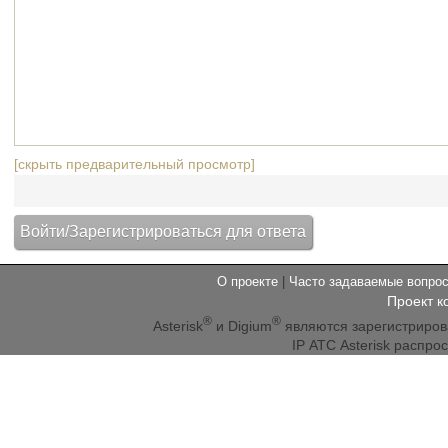
[скрыть предварительный просмотр]
О проекте
|
Часто задаваемые вопр
Проект к
®
®
Asterisk
и Digium
являются зарегистриро
IP АТС Asterisk распр