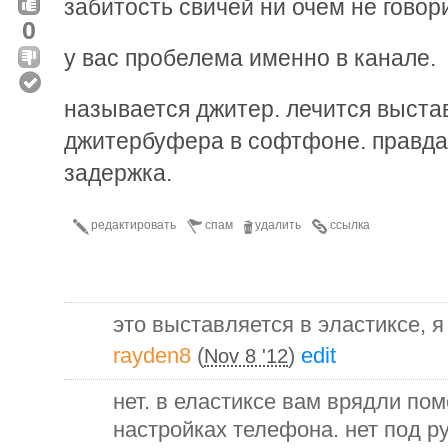
забитость свичей ни очем не говори
0
у вас пробелема именно в канале.
называется джитер. лечится выст
джитербуфера в софтфоне. правда 
задержка.
редактировать
спам
удалить
ссылка
это выставляется в эластиксе, 
rayden8
(
)
edit
Nov 8 '12
нет. в еластиксе вам врядли пом
настройках телефона. нет под р