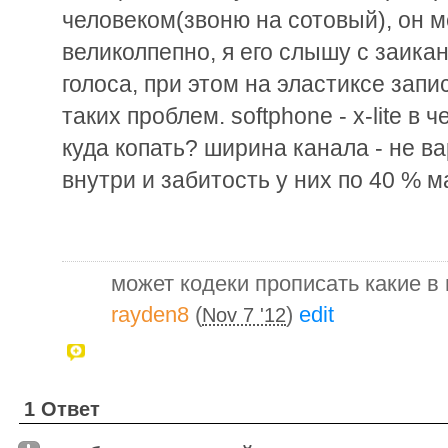
человеком(звоню на сотовый), он 
великолпепно, я его слышу с заика
голоса, при этом на эластиксе запи
таких проблем. softphone - x-lite в
куда копать? ширина канала - не ва
внутри и забитость у них по 40 % 
может кодеки прописать какие в
rayden8
(
)
edit
Nov 7 '12
1 Ответ