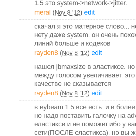
1.5 это system->network->jitter.
meral
(
)
edit
Nov 8 '12
скачал я это матерное слово... не
нету даже system. он очень похо
линий больше и кодеков
rayden8
(
)
edit
Nov 8 '12
нашел jbmaxsize в эластиксе. но
между голосом увеличивает. это 
качестве не сказывается
rayden8
(
)
edit
Nov 8 '12
в eybeam 1.5 все есть. и в боле
но надо поставить галочку на adv
еластиксе и не поможет.ибо у в
сети(ПОСЛЕ еластикса). но вы ж