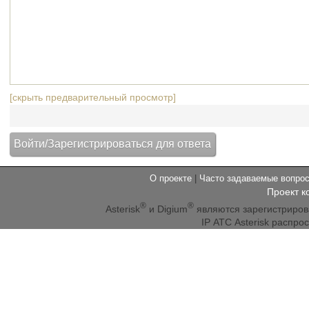
[скрыть предварительный просмотр]
О проекте
|
Часто задаваемые вопр
Проект к
®
®
Asterisk
и Digium
являются зарегистриро
IP АТС Asterisk распр