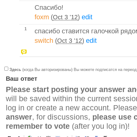
Спасибо!
foxm
(
)
edit
Oct 3 '12
1
спасибо ставится галочкой рядом
switch
(
)
edit
Oct 3 '12
Здесь
(когда Вы авторизированы) Вы можете подписатся на переод
Ваш ответ
Please start posting your answer 
will be saved within the current sessi
log in or create a new account. Please
answer
, for discussions,
please use
remember to vote
(after you log in)!