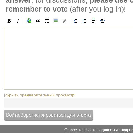
answer
, for discussions,
please use
remember to vote
(after you log in)!
[скрыть предварительный просмотр]
О проекте
|
Часто задаваемые вопр