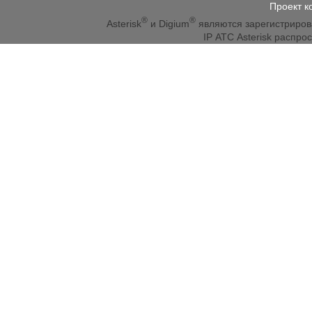
Проект к
®
®
Asterisk
и Digium
являются зарегистриро
IP АТС Asterisk распр