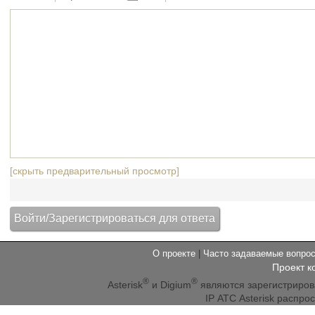
[скрыть предварительный просмотр]
О проекте
|
Часто задаваемые вопр
Проект к
®
®
Asterisk
и Digium
являются зарегистриро
IP АТС Asterisk распр