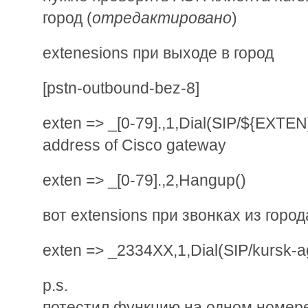
город (
отредактировано
)
extenesions при выходе в город
[pstn-outbound-bez-8]
exten => _[0-79].,1,Dial(SIP/${EXTEN
address of Cisco gateway
exten => _[0-79].,2,Hangup()
вот extensions при звонках из город
exten => _2334XX,1,Dial(SIP/kursk-a
p.s.
потестил функцию на одном номер