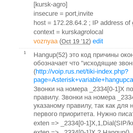
[kursk-agro]
insecure = port,invite
host = 172.28.64.2 ; IP address of
context = kursk
agro
local
voznyaa
(
)
edit
Oct 19 '12
1
Hangup(52) это код причины окон
обозначает что "исходящие звон
(
http://voip.rus.net/tiki-index.php?
page=Asterisk+variable+hangupc
Звонки на номера _2334[0-1]X п
правилу. Звонки на номера _2334
указаному правилу, так как для 
первого приоритета. Нужно писа
exten => _2334[0-1]X,1,Dial(SIP/
exten => _2334[0-1]X,2,Hangup()