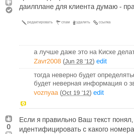
даилплане для клиента думаю - пр
редактировать
спам
удалить
ссылка
а лучше даже это на Киске делат
Zavr2008
(
)
edit
Jun 28 '12
тогда неверно будет определять
будет неверная информация о з
voznyaa
(
)
edit
Oct 19 '12
Если я правильно Ваш текст понял,
0
идентифицировать с какого номер