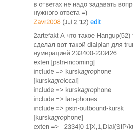
в ответах не надо задавать воп
нужного ответа =)
Zavr2008
(
)
edit
Jul 2 '12
2artefakt А что такое Hangup(52) 
сделал вот такой dialplan для t
нумерацией 233400-233426
exten [pstn-incoming]
include => kursk
agro
phone
[kursk
agro
local]
include => kursk
agro
phone
include => lan-phones
include => pstn-outbound-kursk
[kursk
agro
phone]
exten => _2334[0-1]X,1,Dial(SIP/