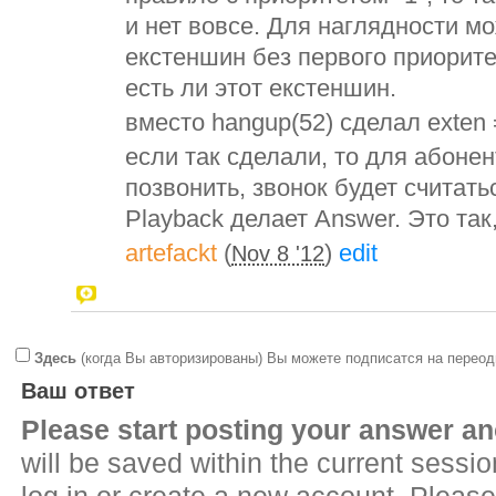
и нет вовсе. Для наглядности м
екстеншин без первого приорите
есть ли этот екстеншин.
вместо hangup(52) сделал exten =
если так сделали, то для абоне
позвонить, звонок будет считаться
Playback делает Answer. Это так
artefackt
(
)
edit
Nov 8 '12
Здесь
(когда Вы авторизированы) Вы можете подписатся на переод
Ваш ответ
Please start posting your answer 
will be saved within the current sessi