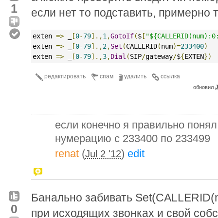
1
если нет то подставить, примерно 
exten 
=>
 _
[
0
-
79
].,
1
,
GotoIf
(
$
[
"${CALLERID(num):0
exten 
=>
 _
[
0
-
79
].,
2
,
Set
(
CALLERID
(
num
)=
233400
)
exten 
=>
 _
[
0
-
79
].,
3
,
Dial
(
SIP
/
gateway
/
$
{
EXTEN
})
редактировать
спам
удалить
ссылка
J
обновил
если конечно я правильно понял
нумерацию с 233400 по 233499
renat
(
)
edit
Jul 2 '12
Банально забивать Set(CALLERID(n
0
при исходящих звонках и свой собс