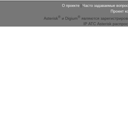
О проекте
|
Часто задаваемые вопр
Проект к
®
®
Asterisk
и Digium
являются зарегистриро
IP АТС Asterisk распр