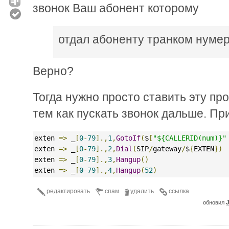
звонок Ваш абонент которому
отдал абоненту транком нумер
Верно?
Тогда нужно просто ставить эту пр
тем как пускать звонок дальше. Пр
exten 
=>
 _
[
0
-
79
].,
1
,
GotoIf
(
$
[
"${CALLERID(num)}"
exten 
=>
 _
[
0
-
79
].,
2
,
Dial
(
SIP
/
gateway
/
$
{
EXTEN
})
exten 
=>
 _
[
0
-
79
].,
3
,
Hangup
()
exten 
=>
 _
[
0
-
79
].,
4
,
Hangup
(
52
)
редактировать
спам
удалить
ссылка
J
обновил