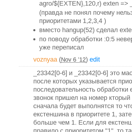
agro/${EXTEN},120,r) exten => 
(правда не понял почему нель
приоритетами 1,2,3,4 )
вместо hangup(52) сделал exten
по поводу обработки :0:5 нев
уже переписал
voznyaa
(
)
edit
Nov 6 '12
_23342[0-6] и _23342[0-6] это м
после которых указывается приор
последовательность обработки е
звонок пришел на номер кторый 
сначала будет выполнятся то чт
екстеншина в приоритете 1, зат
больше чем 1. Если для екстенш
правило с приоритетом "1", то т