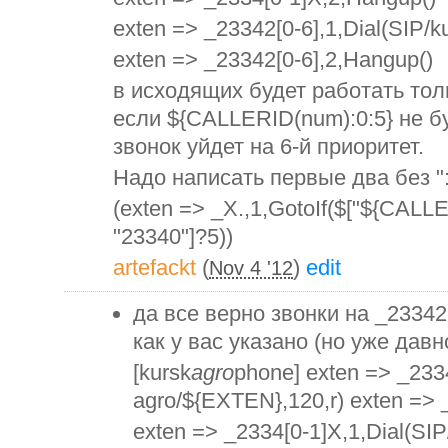
exten => _23342[0-6],1,Dial(SIP/k
exten => _23342[0-6],2,Hangup()
в исходящих будет работать толь
если ${CALLERID(num):0:5} не б
звонок уйдет на 6-й приоритет.
Надо написать первые два без ":
(exten => _X.,1,GotoIf($["${CALL
"23340"]?5))
artefackt
(
)
edit
Nov 4 '12
да все верно звонки на _23342
как у вас указано (но уже давн
[kursk
agro
phone] exten => _2334
agro/${EXTEN},120,r) exten => 
exten => _2334[0-1]X,1,Dial(SIP