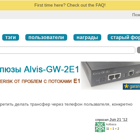
First time here? Check out the FAQ!
Пож
тэги
пользователи
награды
старый фо
апретить делать трансфер через телефон пользвателя, конкретно
Jun 21 '12
спросил
kolbasa
11
●
1
●
2