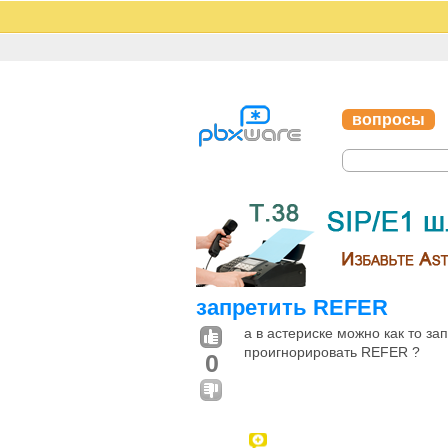
вопросы
запретить REFER
а в астериске можно как то з
проигнорировать REFER ?
0