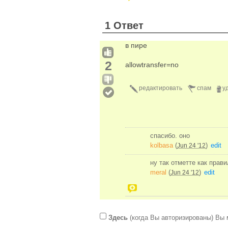
1 Ответ
в пире
2
allowtransfer=no
редактировать
спам
у
спасибо. оно
kolbasa
(
)
edit
Jun 24 '12
ну так отметте как прав
meral
(
)
edit
Jun 24 '12
Здесь
(когда Вы авторизированы) Вы 