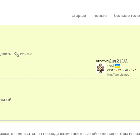
старые
новые
больше гол
далить
ссылка
Jun 21 '12
ответил
meral
23347
●
24
●
20
●
177
http://pro-sip.net/
ильный
можете подписатся на переодические почтовые обновления о этом вопро