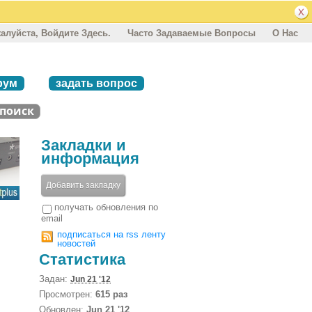
алуйста, Войдите Здесь.
Часто Задаваемые Вопросы
О Нас
рум
задать вопрос
Закладки и
информация
Добавить закладку
получать обновления по
email
подписаться на rss ленту
новостей
Статистика
Задан:
Jun 21 '12
Просмотрен:
615 раз
Обновлен:
Jun 21 '12