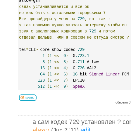
allow
=
gsm
связь
устанавливается
и
все
ок
но
как
быть
с
остальными
городскими
?
Все
провайдеры
у
меня
на
729
,
вот
так
:
я
так
понимаю
нужно
указать
астериску
чтобы
он
звук
с
аналоговых
кодировал
в
729
и
потом
отдавал
дальше.
или
я
совсем
не
оттуда
смотрю
?
tel
*
CLI
>
 core show codec 
729
1
(
1
<<
0
)
  G
.723.1
8
(
1
<<
3
)
  G
.711
 A
-
law
16
(
1
<<
4
)
  G
.726
 AAL2
64
(
1
<<
6
)
16
 bit 
Signed
Linear
 PCM
128
(
1
<<
7
)
  LPC10
512
(
1
<<
9
)
SpeeX
кодек
J
обновил
а сам кодек 729 установлен ? cor
alexcr
(
)
edit
Jun 7 '11