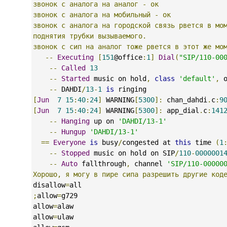
звонок
с
аналога
на
аналог
-
ок
звонок
с
аналога
на
мобильный
-
ок
звонок
с
аналога
на
городской
связь
рвется
в
мо
поднятия
трубки
вызываемого.
звонок
с
сип
на
аналог
тоже
рвется
в
этот
же
мо
--
Executing
[
151
@office
:
1
]
Dial
(
"SIP/110-00
--
Called
13
--
Started
 music on hold
,
class
'default'
,
 
--
 DAHDI
/
13
-
1
is
 ringing
[
Jun
7
15
:
40
:
24
]
 WARNING
[
5300
]:
 chan_dahdi
.
c
:
9
[
Jun
7
15
:
40
:
24
]
 WARNING
[
5300
]:
 app_dial
.
c
:
141
--
Hanging
 up on 
'DAHDI/13-1'
--
Hungup
'DAHDI/13-1'
==
Everyone
is
 busy
/
congested at 
this
 time 
(
1
--
Stopped
 music on hold on SIP
/
110
-
0000001
--
Auto
 fallthrough
,
 channel 
'SIP/110-00000
Хорошо,
я
могу
в
пире
сипа
разрешить
другие
код
disallow
=
all 
;
allow
=
g729
allow
=
alaw
allow
=
ulaw