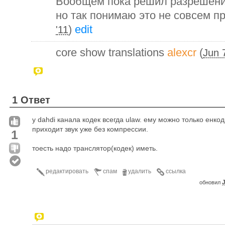
Вообщем пока решил разрешение
но так понимаю это не совсем 
)
edit
'11
core show translations
alexcr
(
Jun 
1 Ответ
у dahdi канала кодек всегда ulaw. ему можно только енкоди
приходит звук уже без компрессии.
1
тоесть надо транслятор(кодек) иметь.
редактировать
спам
удалить
ссылка
J
обновил