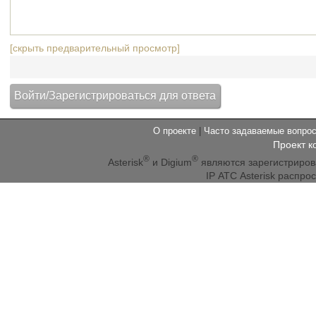
[скрыть предварительный просмотр]
О проекте
|
Часто задаваемые вопр
Проект к
®
®
Asterisk
и Digium
являются зарегистриро
IP АТС Asterisk распр