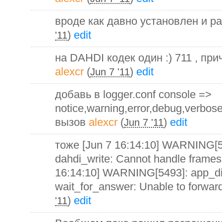
вроде как давно установлен и р
)
edit
'11
на DAHDI кодек один :) 711 , при
alexcr
(
)
edit
Jun 7 '11
добавь в logger.conf console =>
notice,warning,error,debug,verbo
вызов
alexcr
(
)
edit
Jun 7 '11
тоже [Jun 7 16:14:10] WARNING[5
dahdi_write: Cannot handle frames 
16:14:10] WARNING[5493]: app_di
wait_for_answer: Unable to forwar
)
edit
'11