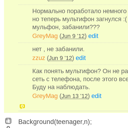
Нормально поработало немного 
но теперь мультифон загнулся :(
мульфон, забанили???
GreyMag
(
)
edit
Jun 9 '12
нет , не забанили.
zzuz
(
)
edit
Jun 9 '12
Как понять мультифон? Он не ра
сеть с телефона, после этого вс
Буду на наблюдать.
GreyMag
(
)
edit
Jun 13 '12
Background(teenager,n);