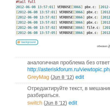
#tail full
2012
-
06
-
08
13
:
57
:
01
]
 VERBOSE
[
3866
]
 pbx
.
c
:
[
2012
[
2012
-
06
-
08
13
:
57
:
01
]
 VERBOSE
[
3866
]
 pbx
.
c
:
[
201
[
2012
-
06
-
08
13
:
57
:
02
]
 VERBOSE
[
3866
]
 pbx
.
c
:
[
201
[
2012
-
06
-
08
13
:
57
:
02
]
 VERBOSE
[
3866
]
 pbx
.
c
:
[
201
[
2012
-
06
-
08
13
:
57
:
02
]
 VERBOSE
[
3866
]
 file
.
c
:
[
20
[
2012
-
06
-
08
13
:
57
:
05
]
 VERBOSE
[
3866
]
 pbx
.
c
:
[
201
background
J
обновил
аналогичная проблема без ответ
http://asteriskforum.ru/viewtopic.
GreyMag
(
)
edit
Jun 8 '12
Отредактируйте текст, в мешани
разбираться.
switch
(
)
edit
Jun 8 '12