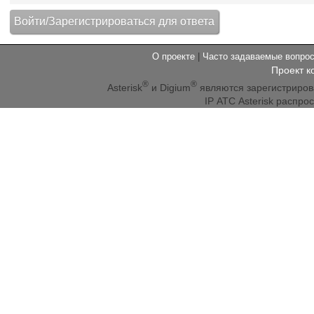
О проекте
|
Часто задаваемые вопр
Проект к
®
®
Asterisk
и Digium
являются зарегистриро
IP АТС Asterisk распр