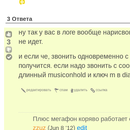
3 Ответа
ну так у вас в логе вообще нарисв
3
не идет.
и если че, звонить одновременно с
получится. если надо звонить с с
длинный musiconhold и ключ m в dia
редактировать
спам
удалить
ссылка
Плюс мегафон коряво работает с
zzuz
(
)
edit
Jun 8 '12