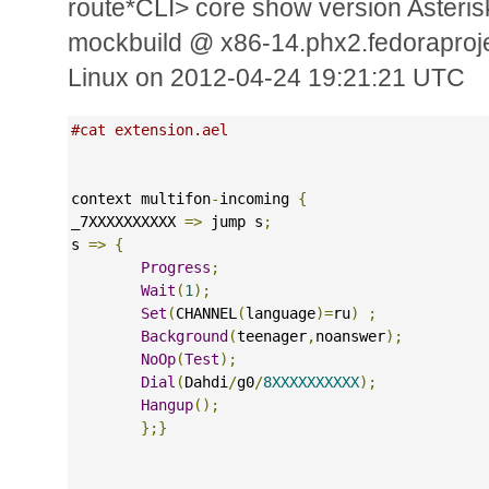
route*CLI> core show version Asterisk
mockbuild @ x86-14.phx2.fedoraproje
Linux on 2012-04-24 19:21:21 UTC
#cat extension.ael
context multifon
-
incoming 
{
_7XXXXXXXXXX 
=>
 jump s
;
s 
=>
{
Progress
;
Wait
(
1
);
Set
(
CHANNEL
(
language
)=
ru
)
;
Background
(
teenager
,
noanswer
);
NoOp
(
Test
);
Dial
(
Dahdi
/
g0
/
8XXXXXXXXXX
);
Hangup
();
};}