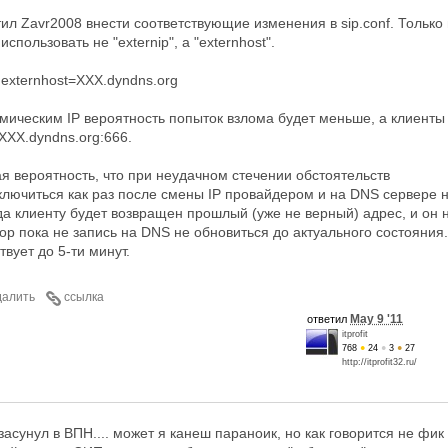
ил Zavr2008 внести соответствующие изменения в sip.conf. Только 
пользовать не "externip", а "externhost".
x externhost=XXX.dyndns.org
мическим IP вероятность попыток взлома будет меньше, а клиенты
XXX.dyndns.org:666.
я вероятность, что при неудачном стечении обстоятельств
ключиться как раз после смены IP провайдером и на DNS сервере 
гда клиенту будет возвращен прошлый (уже не верный) адрес, и он 
ор пока не запись на DNS не обновиться до актуального состояния.
твует до 5-ти минут.
далить
ссылка
May 9 '11
ответил
itprofit
768
●
24
●
3
●
27
http://itprofit32.ru/
засунул в ВПН.... может я канеш параноик, но как говорится не фик