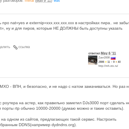
ру разговоров.
meral
(
)
edit
May 9 '11
ь про nat=yes и externip=xxx.xxx.xxx.xxx в настройках пира.. не забы
et=, ну и для пиров, которые НЕ ДОЛЖНЫ быть доступны указать
далить
ссылка
May 6 '11
ответил
Zavr2008
2886
●
11
●
9
●
40
http://mh.otx.ru/
ХО - ВПН, и безопасно, и не надо с натом замачиваться. Но раз н
с роутера на астер, как правильно заметил DJs3000 порт сделать н
 порты rtp обычно 10000-20000 (думаю можно и такие оставить).
на одном из сайтов, предлагающих такой сервис. Настроить
ыбранным DDNS(например dydndns.org).