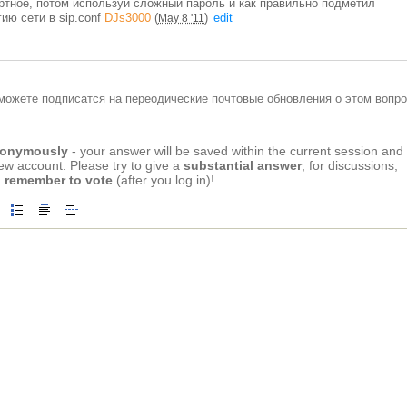
артное, потом используй сложный пароль и как правильно подметил
гию сети в sip.conf
DJs3000
(
)
edit
May 8 '11
можете подписатся на переодические почтовые обновления о этом вопро
anonymously
- your answer will be saved within the current session and
new account. Please try to give a
substantial answer
, for discussions,
 remember to vote
(after you log in)!