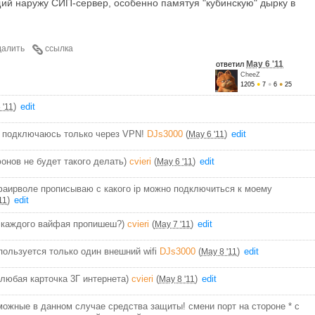
щий наружу СИП-сервер, особенно памятуя "кубинскую" дырку в
далить
ссылка
May 6 '11
ответил
CheeZ
1205
●
7
●
6
●
25
)
edit
 '11
не подключаюсь только через VPN!
DJs3000
(
)
edit
May 6 '11
онов не будет такого делать)
cvieri
(
)
edit
May 6 '11
фаирволе прописываю с какого ip можно подключиться к моему
)
edit
11
П, каждого вайфая пропишеш?)
cvieri
(
)
edit
May 7 '11
спользуется только один внешний wifi
DJs3000
(
)
edit
May 8 '11
 любая карточка 3Г интернета)
cvieri
(
)
edit
May 8 '11
можные в данном случае средства защиты! смени порт на стороне * с