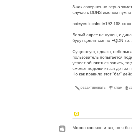
3-как совершенно верно замет
случае с DDNS именем нужно ис
nat=yes localnet=192.168.xx.x
Белый адрес не нужен, с дина
будут цепляться по FQDN т.е. 
Существует, однако, небольша
пользователь попытается под
успеет обновиться запись, то
сможет подключиться до тех п
Но как правило этот "баг" дейс
редактировать
спам
у
Можно конечно и так, но я бы 