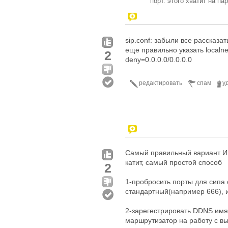
порт. этого хватит на па
sip.conf: забыли все рассказат
еще правильно указать localn
2
deny=0.0.0.0/0.0.0.0
редактировать
спам
у
Самый правильный вариант ИМ
катит, самый простой способ
2
1-пробросить порты для сипа 
стандартный(например 666), и
2-зарегестрировать DDNS имя 
маршрутизатор на работу с в