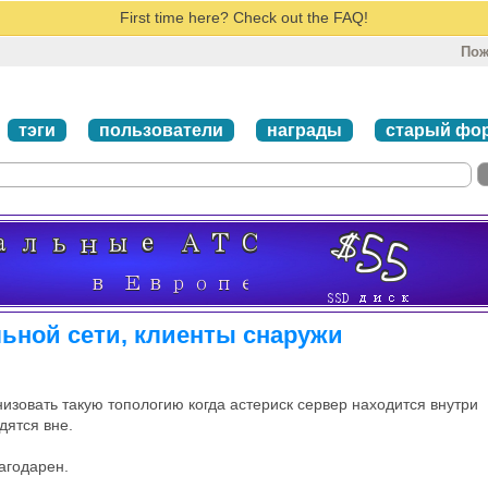
First time here? Check out the FAQ!
Пож
тэги
пользователи
награды
старый фо
льной сети, клиенты снаружи
изовать такую топологию когда астериск сервер находится внутри
дятся вне.
агодарен.