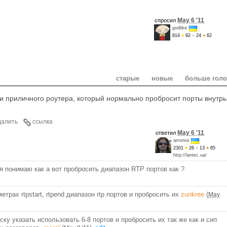
May 6 '11
спросил
godlike
814
●
92
●
24
●
62
старые
новые
больше гол
 и приличного роутера, который нормально пробросит порты внутрь
далить
ссылка
May 6 '11
ответил
amonra
2301
●
26
●
13
●
65
http://lantec.ua/
я понимаю как а вот пробросить диапазон RTP портов как ?
метрах rtpstart, rtpend диапазон rtp портов и пробросить их
zunkree
(
May
ску указать использовать 6-8 портов и пробросить их так же как и сип