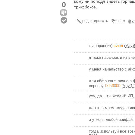
кому ни поподя видеть торча
0
триксбоксе.
редактировать
спам
у
ты параноик)
cvieri
(
May 6
я тоже параноик и из в
у меня начальство с айф
для айфонов я лично в 
серверу
DJs3000
(
May 7 '
уху, да... ты каждый И
да т.к. в моем случае и
а у меня любой вайфай,
тогда используй все воз