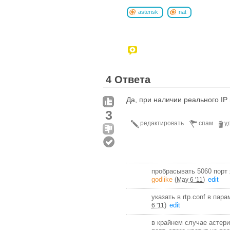
asterisk
nat
4 Ответа
Да, при наличии реального IP
3
редактировать
спам
у
пробрасывать 5060 порт 
godlike
(
)
edit
May 6 '11
указать в rtp.conf в пара
)
edit
6 '11
в крайнем случае астери