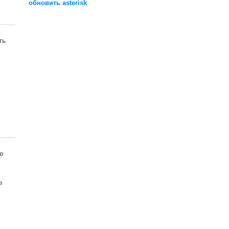
обновить asterisk
ть
е
е