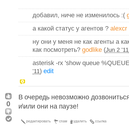
добавил, ниче не изменилось :(
а какой статус у агентов ?
alexcr
ну они у меня не как агенты а к
как посмотреть?
godlike
(
Jun 2 '11
asterisk -rx 'show queue %QU
)
edit
'11
В очередь невозможно дозвониться
0
и\или они на паузе!
редактировать
спам
удалить
ссылка