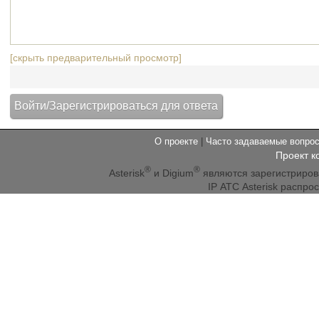
[скрыть предварительный просмотр]
О проекте
|
Часто задаваемые вопр
Проект к
®
®
Asterisk
и Digium
являются зарегистриро
IP АТС Asterisk распр