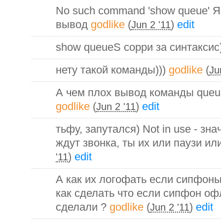
No such command 'show queue' 
вывод
godlike
(
)
edit
Jun 2 '11
show queueS сорри за синтаксис
нету такой команды)))
godlike
(
Ju
А чем плох вывод команды queu
godlike
(
)
edit
Jun 2 '11
тьфу, запутался) Not in use - зн
ждут звонка, ты их или паузи и
)
edit
'11
А как их логофать если сипфон
как сделать что если сипфон офл
сделали ?
godlike
(
)
edit
Jun 2 '11