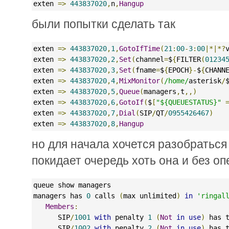
exten 
=>
443837020
,
n
,
Hangup
были попытки сделать так
exten 
=>
443837020
,
1
,
GotoIfTime
(
21
:
00
-
3
:
00
|*|*?
exten 
=>
443837020
,
2
,
Set
(
channel
=
$
{
FILTER
(
01234
exten 
=>
443837020
,
3
,
Set
(
fname
=
$
{
EPOCH
}-
$
{
CHANN
exten 
=>
443837020
,
4
,
MixMonitor
(
/home/
asterisk
/
exten 
=>
443837020
,
5
,
Queue
(
managers
,
t
,,)
exten 
=>
443837020
,
6
,
GotoIf
(
$
[
"${QUEUESTATUS}"
exten 
=>
443837020
,
7
,
Dial
(
SIP
/
QT
/
0955426467
)
exten 
=>
443837020
,
8
,
Hangup
но для начала хочется разобраться
покидает очередь хоть она и без о
queue show managers
managers has 
0
 calls 
(
max unlimited
)
in
'ringal
Members
:
      SIP
/
1001
with
 penalty 
1
(
Not
in
use
)
 has 
      SIP
/
1002
with
 penalty 
2
(
Not
in
use
)
 has 