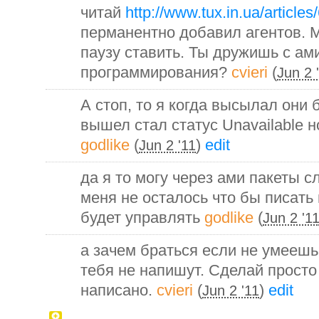
читай
http://www.tux.in.ua/articles
перманентно добавил агентов. 
паузу ставить. Ты дружишь с ам
программирования?
cvieri
(
Jun 2 
А стоп, то я когда высылал они 
вышел стал статус Unavailable 
godlike
(
)
edit
Jun 2 '11
да я то могу через ами пакеты с
меня не осталось что бы писать 
будет управлять
godlike
(
Jun 2 '1
а зачем браться если не умеешь?
тебя не напишут. Сделай просто
написано.
cvieri
(
)
edit
Jun 2 '11