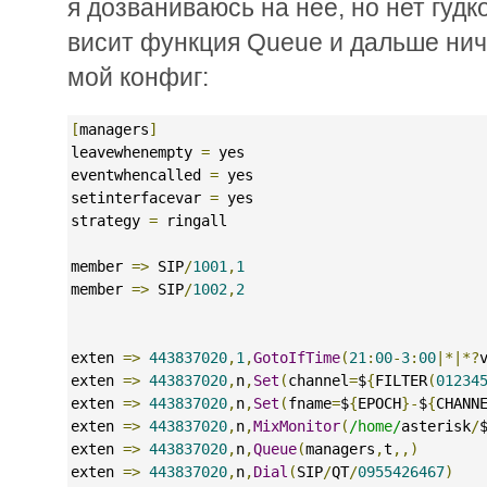
я дозваниваюсь на нее, но нет гудко
висит функция Queue и дальше ниче
мой конфиг:
[
managers
]
leavewhenempty 
=
 yes
eventwhencalled 
=
 yes
setinterfacevar 
=
 yes
strategy 
=
 ringall
member 
=>
 SIP
/
1001
,
1
member 
=>
 SIP
/
1002
,
2
exten 
=>
443837020
,
1
,
GotoIfTime
(
21
:
00
-
3
:
00
|*|*?
exten 
=>
443837020
,
n
,
Set
(
channel
=
$
{
FILTER
(
01234
exten 
=>
443837020
,
n
,
Set
(
fname
=
$
{
EPOCH
}-
$
{
CHANN
exten 
=>
443837020
,
n
,
MixMonitor
(
/home/
asterisk
/
exten 
=>
443837020
,
n
,
Queue
(
managers
,
t
,,)
exten 
=>
443837020
,
n
,
Dial
(
SIP
/
QT
/
0955426467
)