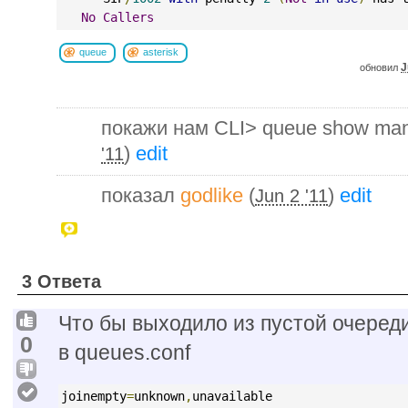
No
Callers
queue
asterisk
J
обновил
покажи нам CLI> queue show ma
)
edit
'11
показал
godlike
(
)
edit
Jun 2 '11
3 Ответа
Что бы выходило из пустой очеред
0
в queues.conf
joinempty
=
unknown
,
unavailable