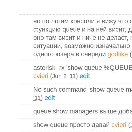
но по логам консоли я вижу что
функцию queue и на ней висит, д
оно там висит и ниче не делает,
ситуации, возможно изначально 
одного юзера в очереди
godlike
(
asterisk -rx 'show queue %QUE
cvieri
(
)
edit
Jun 2 '11
No such command 'show queue m
)
edit
'11
queue show managers выше доб
show queue просто давай
cvieri
(