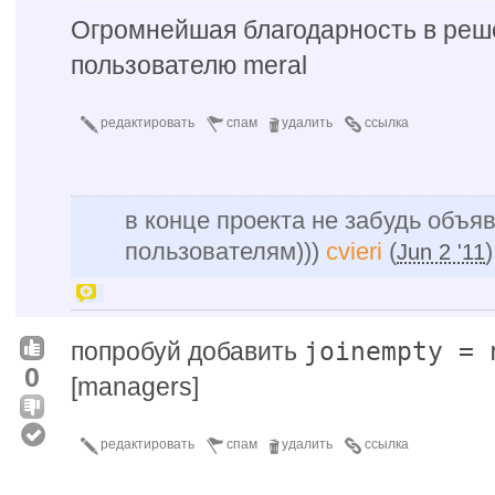
Огромнейшая благодарность в реш
пользователю meral
редактировать
спам
удалить
ссылка
в конце проекта не забудь объя
пользователям)))
cvieri
(
)
Jun 2 '11
joinempty = 
попробуй добавить
0
[managers]
редактировать
спам
удалить
ссылка