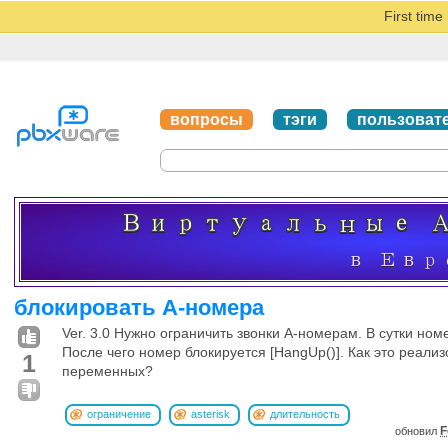
First tim
вопросы
тэги
пользоват
блокировать А-номера
Ver. 3.0 Нужно ограничить звонки А-номерам. В сутки ном
После чего номер блокируется [HangUp()]. Как это реали
1
переменных?
ограничение
asterisk
длительность
F
обновил