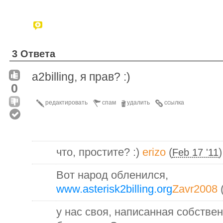
3 Ответа
a2billing, я прав? :)
0
редактировать
спам
удалить
ссылка
что, простите? :)
erizo
(
)
Feb 17 '11
Вот народ обленился,
www.asterisk2billing.org
Zavr2008
у нас своя, написанная собстве