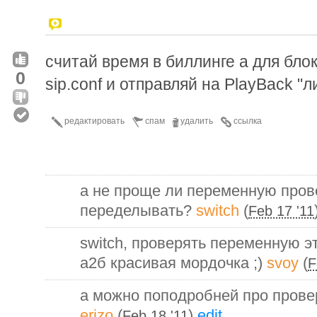
считай время в биллинге а для бло
0
sip.conf и отправляй на PlayBack "л
редактировать
спам
удалить
ссылка
а не проще ли переменную пров
переделывать?
switch
(
Feb 17 '11
switch, проверять переменную эт
а2б красивая мордочка ;)
svoy
(
F
а можно поподробней про прове
erizo
(
)
edit
Feb 18 '11