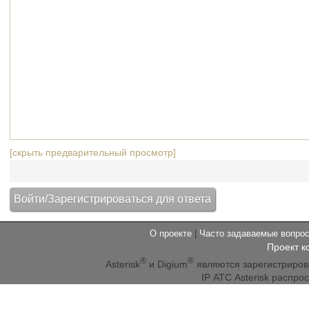
[скрыть предварительный просмотр]
О проекте
|
Часто задаваемые вопр
Проект к
®
®
Asterisk
и Digium
являются зарегистриро
IP АТС Asterisk распр