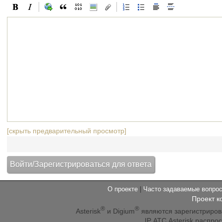
[скрыть предварительный просмотр]
О проекте
|
Часто задаваемые вопр
Проект к
®
®
Asterisk
и Digium
являются зарегистриро
IP АТС Asterisk распр