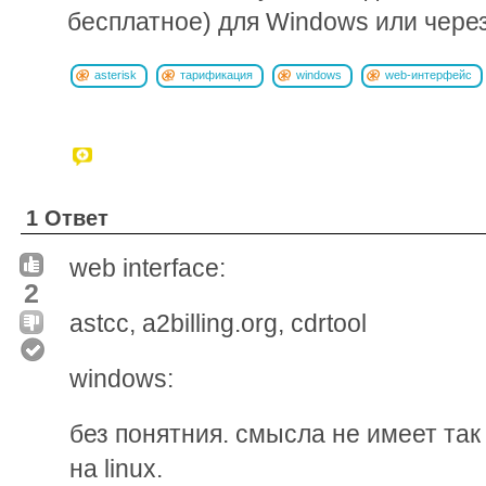
бесплатное) для Windows или чер
asterisk
тарификация
windows
web-интерфейс
1 Ответ
web interface:
2
astcc, a2billing.org, cdrtool
windows:
без понятния. смысла не имеет так
на linux.