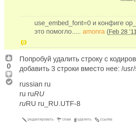
use_embed_font=0 и конфиге op_bu
это помогло.....
amonra
(
Feb 28 '1
Попробуй удалить строку с кодиров
0
добавить 3 строки вместо нее: /usr/s
russian ru
ru ru
RU
ru
RU ru_RU.UTF-8
редактировать
спам
удалить
ссылка