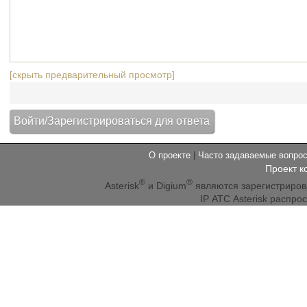
[скрыть предварительный просмотр]
О проекте
|
Часто задаваемые вопр
Проект к
®
®
Asterisk
и Digium
являются зарегистриро
IP АТС Asterisk распр