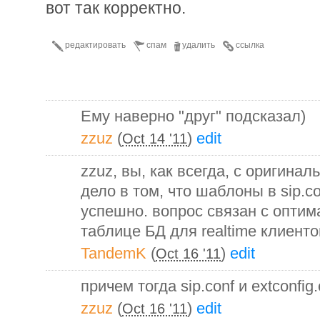
вот так корректно.
редактировать
спам
удалить
ссылка
Ему наверно "друг" подсказал)
zzuz
(
)
edit
Oct 14 '11
zzuz, вы, как всегда, с оригинал
дело в том, что шаблоны в sip.c
успешно. вопрос связан с опти
таблице БД для realtime клиенто
TandemK
(
)
edit
Oct 16 '11
причем тогда sip.conf и extconfig.
zzuz
(
)
edit
Oct 16 '11