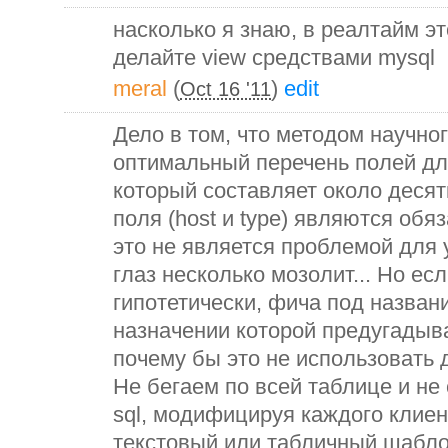
насколько я знаю, в реалтайм эт
делайте view cредствами mysql
meral
(
)
edit
Oct 16 '11
Дело в том, что методом научно
оптимальный перечень полей дл
который составляет около десятк
поля (host и type) являются обя
это не является проблемой для 
глаз несколько мозолит... Но есл
гипотетически, фича под названи
назначении которой предугадыв
почему бы это не использовать 
Не бегаем по всей таблице и не
sql, модифицируя каждого клиен
текстовый или табличный шабло