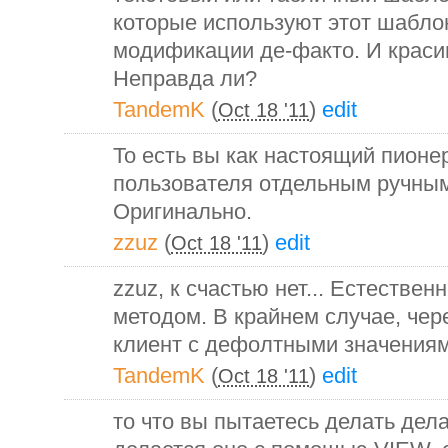
которые используют этот шабл
модификации де-факто. И красив
Неправда ли?
TandemK
(
)
edit
Oct 18 '11
То есть вы как настоящий пионе
пользователя отдельным ручным
Оригинально.
zzuz
(
)
edit
Oct 18 '11
zzuz, к счастью нет... Естествен
методом. В крайнем случае, чер
клиент с дефолтными значениям
TandemK
(
)
edit
Oct 18 '11
то что вы пытаетесь делать дела