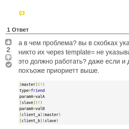
1 Ответ
а в чем проблема? вы в скобках ук
2
никто их через template= не указыв
это должно работать? даже если и 
похъоже приориетт выше.
[
master
](!)
type
=
friend
paramA
=
valA
[
slave
](!)
paramA
=
valB
[
client_a
](
master
)
[
client_b
](
slave
)