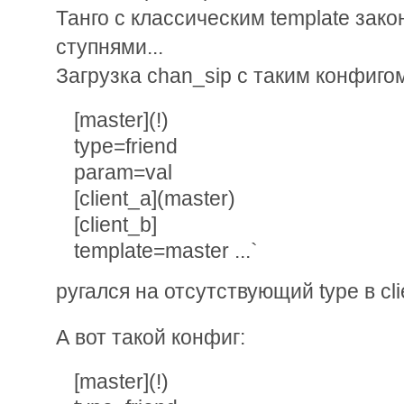
Танго с классическим template зак
ступнями...
Загрузка chan_sip с таким конфиго
[master](!)
type=friend
param=val
[client_a](master)
[client_b]
template=master ...`
ругался на отсутствующий type в clie
А вот такой конфиг:
[master](!)