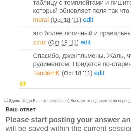
таблицу с темплейтами и пишит
который обновляет поля так что
meral
(
)
edit
Oct 18 '11
это более логичный и правильн
zzuz
(
)
edit
Oct 18 '11
Спасибо, джентльмены. Жаль, ч
рудиментом. Придется по-старинк
TandemK
(
)
edit
Oct 18 '11
Здесь
(когда Вы авторизированы) Вы можете подписатся на переод
Ваш ответ
Please start posting your answer 
will be saved within the current sessi