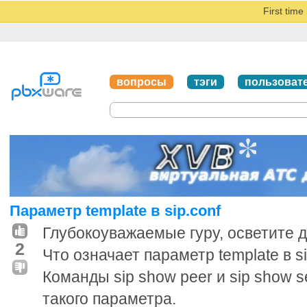
First tim
вопросы
тэги
пользоват
Параметр template в sip.conf
Глубокоуважаемые гуру, осветите д
2
Что означает параметр template в si
Команды sip show peer и sip show s
такого параметра.