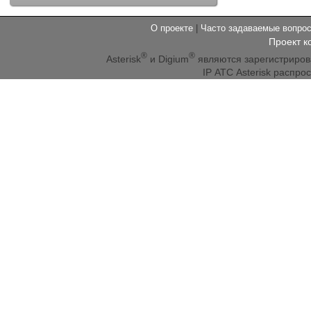
О проекте
|
Часто задаваемые вопр
Проект к
®
®
Asterisk
и Digium
являются зарегистриро
IP АТС Asterisk распр