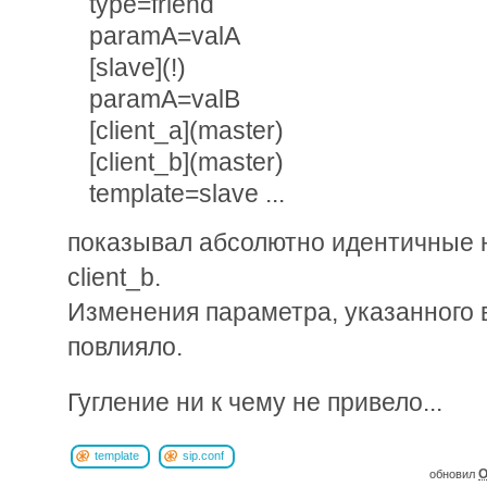
type=friend
paramA=valA
[slave](!)
paramA=valB
[client_a](master)
[client_b](master)
template=slave ...
показывал абсолютно идентичные на
client_b.
Изменения параметра, указанного в
повлияло.
Гугление ни к чему не привело...
template
sip.conf
O
обновил