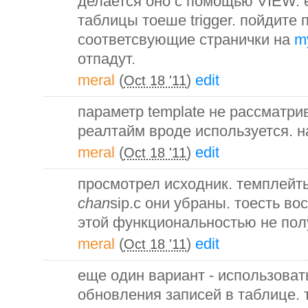
делается оно с помощью VIEW. 
таблицы тоеше trigger. пойдите 
соответсвующие странички на
m
отпадут.
meral
(
)
edit
Oct 18 '11
параметр template не рассматрива
реалтайм вроде используется. н
meral
(
)
edit
Oct 18 '11
просмотрел исходник. темплейты
chan
sip.c они убраны. тоесть во
этой функциональностью не полу
meral
(
)
edit
Oct 18 '11
еще один вариант - использоват
обновления записей в таблице. 