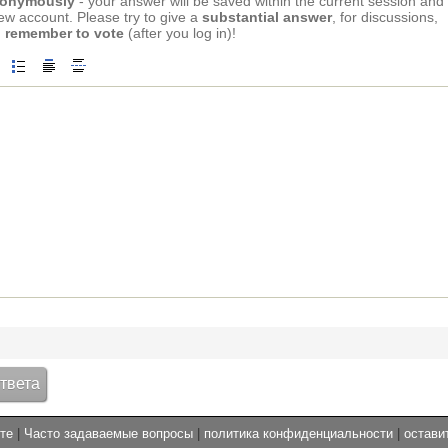
anonymously
- your answer will be saved within the current session and
new account. Please try to give a
substantial answer
, for discussions,
 remember to vote
(after you log in)!
те
|
Часто задаваемые вопросы
|
политика конфиденциальности
|
остави