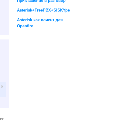
Приглашение в разговор
Asterisk+FreePBX+SISKYpe
Asterisk как клиент для
Openfire
се.