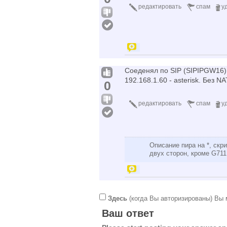
редактировать
спам
у
Соеденял по SIP (SIPIPGW16). 
192.168.1.60 - asterisk. Без NA
0
редактировать
спам
у
Описание пира на *, ск
двух сторон, кроме G71
Здесь
(когда Вы авторизированы) Вы 
Ваш ответ