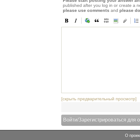
Please start posting your answer 
published after you log in or create a 
please use comments
and
please do
[скрыть предварительный просмотр]
О проек