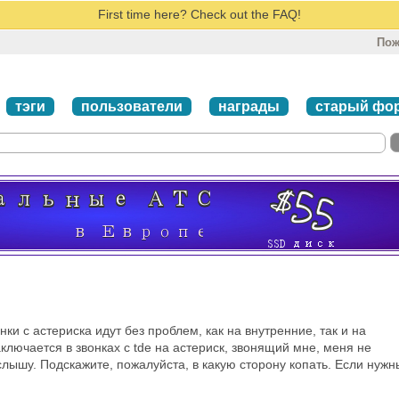
First time here? Check out the FAQ!
Пож
тэги
пользователи
награды
старый фо
нки с астериска идут без проблем, как на внутренние, так и на
лючается в звонках с tde на астериск, звонящий мне, меня не
слышу. Подскажите, пожалуйста, в какую сторону копать. Если нужн