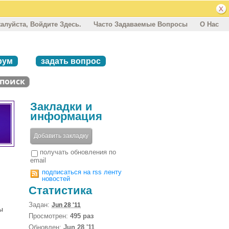
алуйста, Войдите Здесь.
Часто Задаваемые Вопросы
О Нас
рум
задать вопрос
Закладки и
информация
Добавить закладку
получать обновления по
email
подписаться на rss ленту
новостей
Статистика
Задан:
Jun 28 '11
ы
Просмотрен:
495 раз
Обновлен:
Jun 28 '11