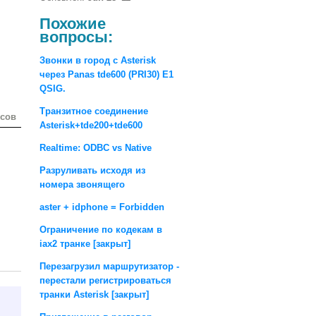
Похожие
вопросы:
Звонки в город с Asterisk
через Panas tde600 (PRI30) E1
QSIG.
Транзитное соединение
осов
Asterisk+tde200+tde600
Realtime: ODBC vs Native
Разруливать исходя из
номера звонящего
aster + idphone = Forbidden
Ограничение по кодекам в
iax2 транке [закрыт]
Перезагрузил маршрутизатор -
перестали регистрироваться
транки Asterisk [закрыт]