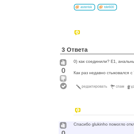
asterisk
tde600
3 Ответа
0) как соединили? E1, анальны
0
Как раз недавно стыковался с
редактировать
спам
у
Спасибо glukinho помогло отк
0