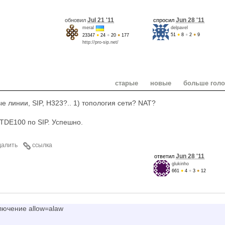
Jul 21 '11
Jun 28 '11
обновил
спросил
meral
delpavel
51
●
8
●
2
●
9
23347
●
24
●
20
●
177
http://pro-sip.net/
старые
новые
больше гол
е линии, SIP, H323?.. 1) топология сети? NAT?
 TDE100 по SIP. Успешно.
далить
ссылка
Jun 28 '11
ответил
glukinho
661
●
4
●
3
●
12
лючение allow=alaw