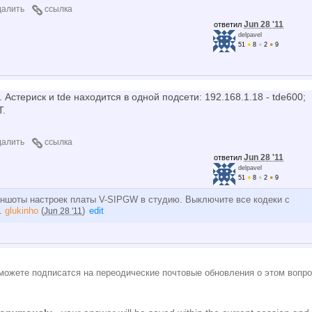
далить
ссылка
Jun 28 '11
ответил
delpavel
51
●
8
●
2
●
9
Астериск и tde находится в одной подсети: 192.168.1.18 - tde600;
T.
далить
ссылка
Jun 28 '11
ответил
delpavel
51
●
8
●
2
●
9
риншоты настроек платы V-SIPGW в студию. Выключите все кодеки с
1.
glukinho
(
)
edit
Jun 28 '11
можете подписатся на переодические почтовые обновления о этом вопро