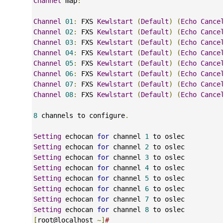
Channel
 map
:
Channel
01
:
 FXS 
Kewlstart
(
Default
)
(
Echo
Cance
Channel
02
:
 FXS 
Kewlstart
(
Default
)
(
Echo
Cance
Channel
03
:
 FXS 
Kewlstart
(
Default
)
(
Echo
Cance
Channel
04
:
 FXS 
Kewlstart
(
Default
)
(
Echo
Cance
Channel
05
:
 FXS 
Kewlstart
(
Default
)
(
Echo
Cance
Channel
06
:
 FXS 
Kewlstart
(
Default
)
(
Echo
Cance
Channel
07
:
 FXS 
Kewlstart
(
Default
)
(
Echo
Cance
Channel
08
:
 FXS 
Kewlstart
(
Default
)
(
Echo
Cance
8
 channels to configure
.
Setting
 echocan 
for
 channel 
1
 to oslec
Setting
 echocan 
for
 channel 
2
 to oslec
Setting
 echocan 
for
 channel 
3
 to oslec
Setting
 echocan 
for
 channel 
4
 to oslec
Setting
 echocan 
for
 channel 
5
 to oslec
Setting
 echocan 
for
 channel 
6
 to oslec
Setting
 echocan 
for
 channel 
7
 to oslec
Setting
 echocan 
for
 channel 
8
 to oslec
[
root@localhost 
~]
#