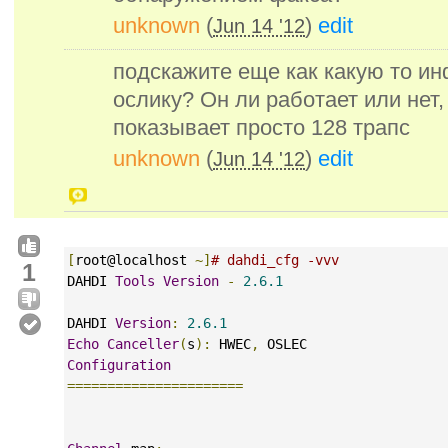
unknown
(
)
edit
Jun 14 '12
подскажите еще как какую то и
ослику? Он ли работает или нет, 
показывает просто 128 трапс
unknown
(
)
edit
Jun 14 '12
[
root@localhost 
~]
# dahdi_cfg -vvv
1
DAHDI 
Tools
Version
-
2.6.1
DAHDI 
Version
:
2.6.1
Echo
Canceller
(
s
):
 HWEC
,
 OSLEC
Configuration
======================