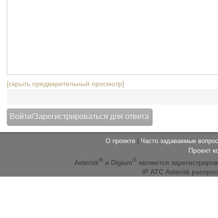
[скрыть предварительный просмотр]
О проекте
|
Часто задаваемые вопр
Проект к
®
®
Asterisk
и Digium
являются зарегистриро
IP АТС Asterisk распр