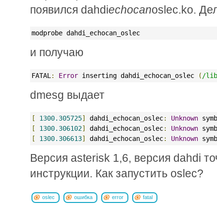
появился dahdi
echocan
oslec.ko. Д
modprobe dahdi_echocan_oslec
и получаю
FATAL
:
Error
 inserting dahdi_echocan_oslec 
(
/li
dmesg выдает
[
1300.305725
]
 dahdi_echocan_oslec
:
Unknown
 sym
[
1300.306102
]
 dahdi_echocan_oslec
:
Unknown
 sym
[
1300.306613
]
 dahdi_echocan_oslec
:
Unknown
 sym
Версия asterisk 1,6, версия dahdi то
инструкции. Как запустить oslec?
oslec
ошибка
error
fatal