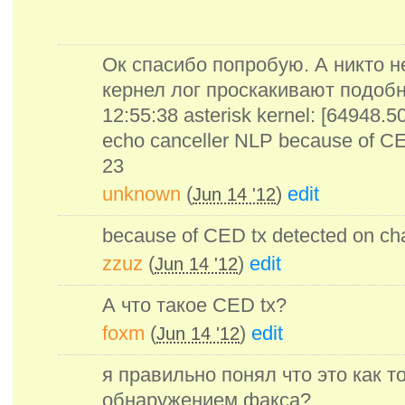
Ок спасибо попробую. А никто н
кернел лог проскакивают подобн
12:55:38 asterisk kernel: [64948.5
echo canceller NLP because of CE
23
unknown
(
)
edit
Jun 14 '12
because of CED tx detected on ch
zzuz
(
)
edit
Jun 14 '12
А что такое CED tx?
foxm
(
)
edit
Jun 14 '12
я правильно понял что это как т
обнаружением факса?