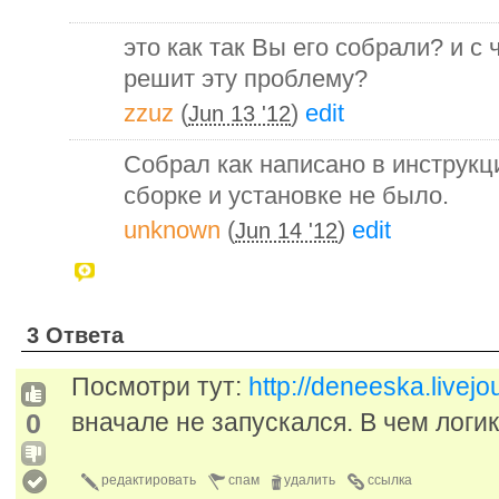
это как так Вы его собрали? и с 
решит эту проблему?
zzuz
(
)
edit
Jun 13 '12
Собрал как написано в инструкц
сборке и установке не было.
unknown
(
)
edit
Jun 14 '12
3 Ответа
Посмотри тут:
http://deneeska.livej
0
вначале не запускался. В чем логика
редактировать
спам
удалить
ссылка