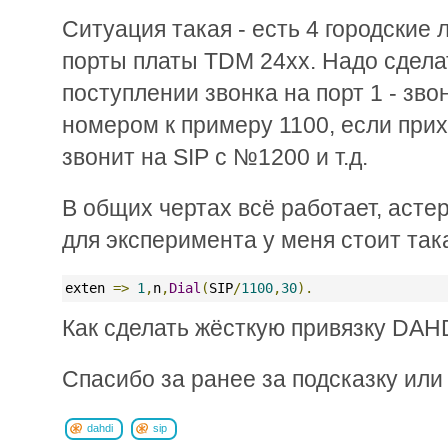
Ситуация такая - есть 4 городские
порты платы TDM 24xx. Надо сделат
поступлении звонка на порт 1 - зво
номером к примеру 1100, если прихо
звонит на SIP с №1200 и т.д.
В общих чертах всё работает, астер
для эксперимента у меня стоит так
exten 
=>
1
,
n
,
Dial
(
SIP
/
1100
,
30
).
Как сделать жёсткую привязку DAHD
Спасибо за ранее за подсказку или 
dahdi
sip