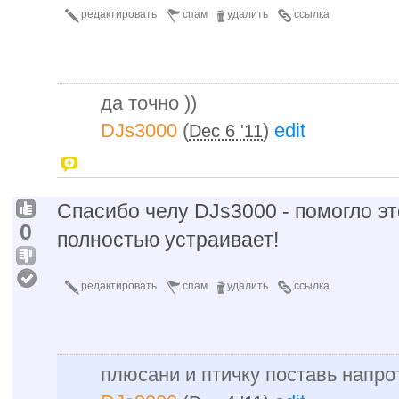
редактировать
спам
удалить
ссылка
да точно ))
DJs3000
(
)
edit
Dec 6 '11
Спасибо челу DJs3000 - помогло э
0
полностью устраивает!
редактировать
спам
удалить
ссылка
плюсани и птичку поставь напрот