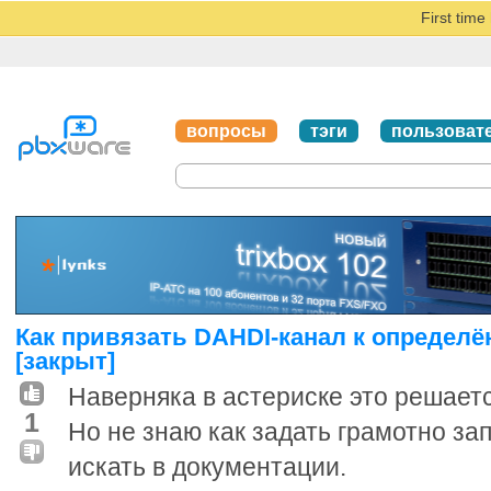
First tim
вопросы
тэги
пользоват
Как привязать DAHDI-канал к определё
[закрыт]
Наверняка в астериске это решает
1
Но не знаю как задать грамотно зап
искать в документации.