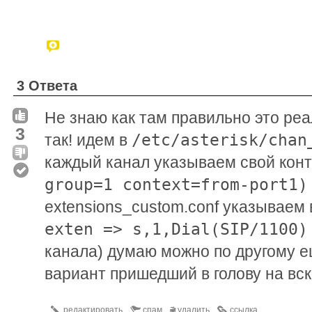
3 Ответа
Не знаю как там правильно это реа
3
/etc/asterisk/chan
так! идем в
каждый канал указываем свой кон
group=1 context=from-port1)
extensions_custom.conf указываем 
exten => s,1,Dial(SIP/1100)
канала) думаю можно по другому е
вариант пришедший в голову на вс
редактировать
спам
удалить
ссылка