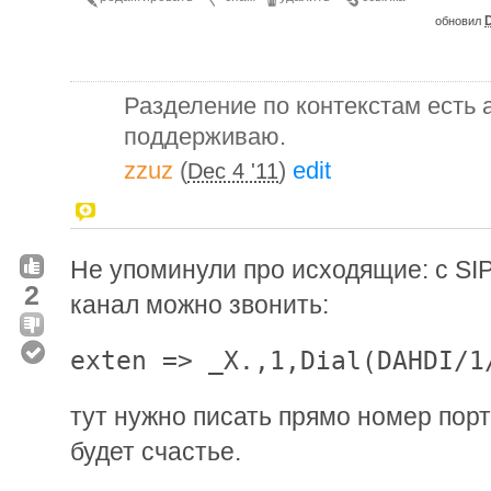
D
обновил
Разделение по контекстам есть as
поддерживаю.
zzuz
(
)
edit
Dec 4 '11
Не упоминули про исходящие: с SI
2
канал можно звонить:
exten => _X.,1,Dial(DAHDI/1
тут нужно писать прямо номер порта
будет счастье.