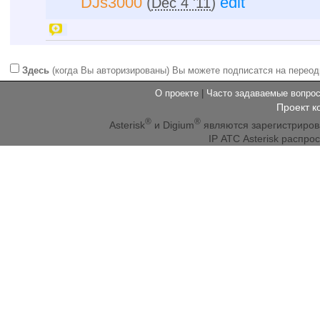
DJs3000
(
)
edit
Dec 4 '11
Здесь
(когда Вы авторизированы) Вы можете подписатся на переод
О проекте
|
Часто задаваемые вопр
Проект к
®
®
Asterisk
и Digium
являются зарегистриро
IP АТС Asterisk распр