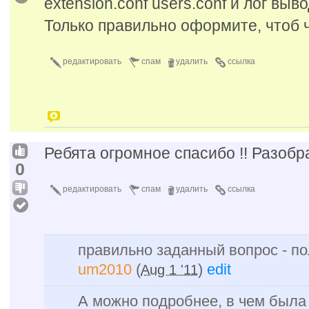
extension.conf users.conf и лог выв
Только правильно оформите, чтоб 
редактировать
спам
удалить
ссылка
Ребята огромное спасибо !! Разобра
0
редактировать
спам
удалить
ссылка
правильно заданный вопрос - пол
um2010
(
)
edit
Aug 1 '11
А можно подробнее, в чем была