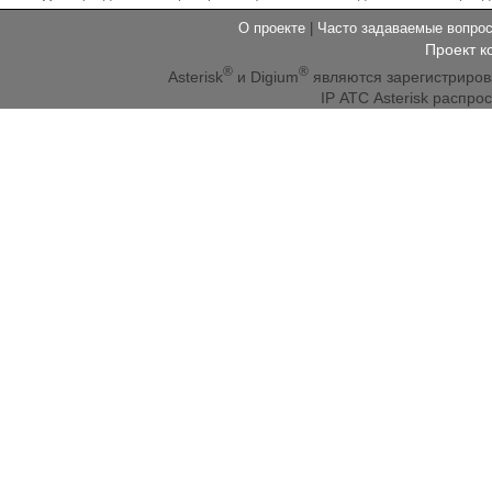
О проекте
|
Часто задаваемые вопр
Проект к
®
®
Asterisk
и Digium
являются зарегистриро
IP АТС Asterisk распр