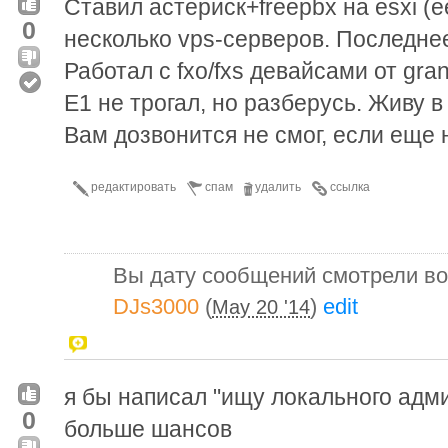
Ставил астериск+freepbx на esxi (е
0
несколько vps-серверов. Последнее
Работал с fxo/fxs девайсами от gra
E1 не трогал, но разберусь. Живу в
Вам дозвонится не смог, если еще 
редактировать
спам
удалить
ссылка
Вы дату сообщений смотрели в
DJs3000
(
)
edit
May 20 '14
я бы написал "ищу локального адм
0
больше шансов