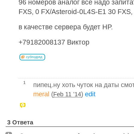
96 номеров аналог все надо запитат
FXS, 0 FX/Asteroid-0L4S-E1 30 FXS,
в качестве сервера будет HP.
+79182008137 Виктор
субподряд
1
пипец.ну хоть чуток на даты смо
meral
(
)
edit
Feb 11 '14
3 Ответа