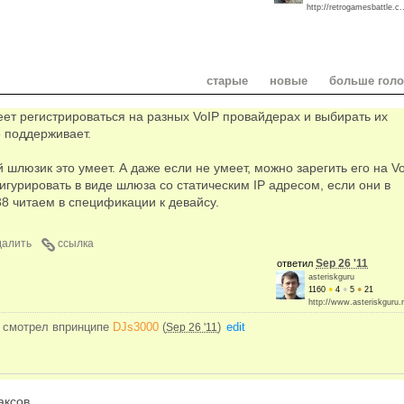
http://retrogamesbattle.c..
старые
новые
больше гол
еет регистрироваться на разных VoIP провайдерах и выбирать их
 поддерживает.
люзик это умеет. А даже если не умеет, можно зарегить его на V
игурировать в виде шлюза со статическим IP адресом, если они в
38 читаем в спецификации к девайсу.
далить
ссылка
Sep 26 '11
ответил
asteriskguru
1160
●
4
●
5
●
21
http://www.asteriskguru.r
и смотрел впринципе
DJs3000
(
)
edit
Sep 26 '11
аксов.