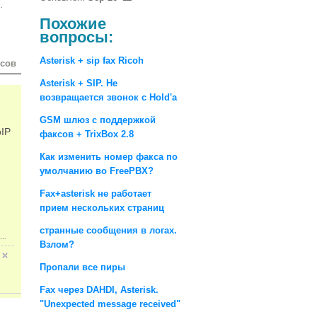
.
Похожие
вопросы:
Asterisk + sip fax Ricoh
осов
Asterisk + SIP. Не
возвращается звонок с Hold'а
GSM шлюз с поддержкой
oIP
факсов + TrixBox 2.8
Как изменить номер факса по
умолчанию во FreePBX?
Fax+asterisk не работает
прием нескольких страниц
странные сообщения в логах.
...
Взлом?
Пропали все пиры
Fax через DAHDI, Asterisk.
"Unexpected message received"