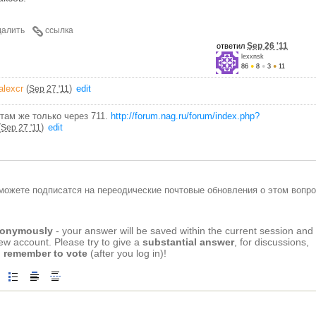
далить
ссылка
Sep 26 '11
ответил
lexxnsk
86
●
8
●
3
●
11
alexcr
(
)
edit
Sep 27 '11
там же только через 711.
http://forum.nag.ru/forum/index.php?
(
)
edit
Sep 27 '11
можете подписатся на переодические почтовые обновления о этом вопро
anonymously
- your answer will be saved within the current session and
new account. Please try to give a
substantial answer
, for discussions,
 remember to vote
(after you log in)!