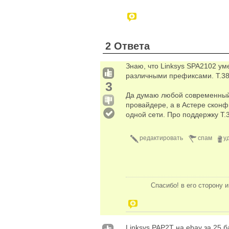
2 Ответа
Знаю, что Linksys SPA2102 ум
различными префиксами. T.38
3
Да думаю любой современный ш
провайдере, а в Астере сконф
одной сети. Про поддержку Т.
редактировать
спам
у
Спасибо! в его сторону 
Linksys PAP2T на ebay за 25 б