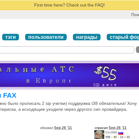
First time here? Check out the FAQ!
Пож
тэги
пользователи
награды
старый фо
я FAX
но было прописать 2 sip учетки) поддержка t38 обязательна! Хочу
териска, а исходящие уходили через другого сип провайдера.
Sep 26 '11
Sep 26 '11
обновил
спросил
DJs3000
559
●
45
●
13
●
33