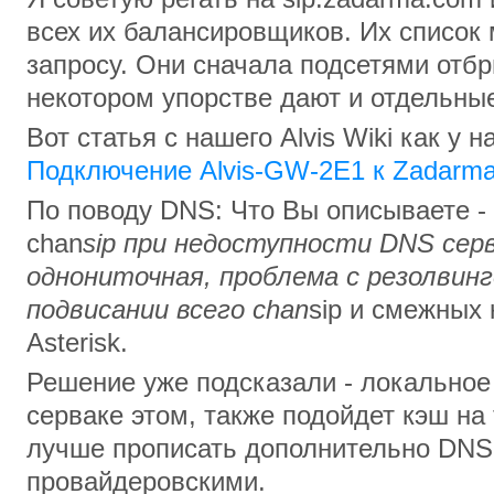
всех их балансировщиков. Их список 
запросу. Они сначала подсетями отбр
некотором упорстве дают и отдельные
Вот статья с нашего Alvis Wiki как у 
Подключение Alvis-GW-2E1 к Zadarm
По поводу DNS: Что Вы описываете -
chan
sip при недоступности DNS серв
однониточная, проблема с резолвин
подвисании всего chan
sip и смежных
Asterisk.
Решение уже подсказали - локальное
серваке этом, также подойдет кэш на
лучше прописать дополнительно DNS 
провайдеровскими.