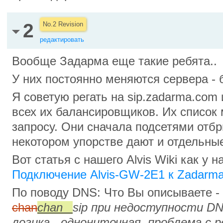
2
No.2 Revision
редактировать
Вообще Задарма еще такие ребята..
У них постоянно меняются сервера -
Я советую регать на sip.zadarma.com
всех их балансировщиков. Их список 
запросу. Они сначала подсетями отбр
некотором упорстве дают и отдельные
Вот статья с нашего Alvis Wiki как у 
Подключение Alvis-GW-2E1 к Zadarm
По поводу DNS: Что Вы описываете -
chan
chan_
sip при недоступности DN
логика - однониточная, проблема с 