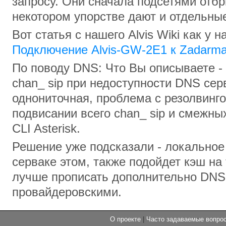
запросу. Они сначала подсетями отбр
некотором упорстве дают и отдельные
Вот статья с нашего Alvis Wiki как у 
Подключение Alvis-GW-2E1 к Zadarm
По поводу DNS: Что Вы описываете -
chan_ sip при недоступности DNS сер
однониточная, проблема с резолвинг
подвисании всего chan_ sip и смежны
CLI Asterisk.
Решение уже подсказали - локальное
серваке этом, также подойдет кэш на
лучше прописать дополнительно DNS 
провайдеровскими.
О проекте
|
Часто задаваемые вопр