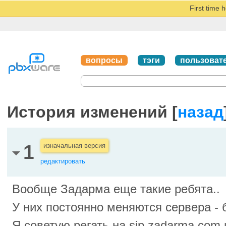
First time 
вопросы
тэги
пользоват
История изменений [
назад
1
изначальная версия
редактировать
Вообще Задарма еще такие ребята..
У них постоянно меняются сервера -
Я советую регать на sip.zadarma.com