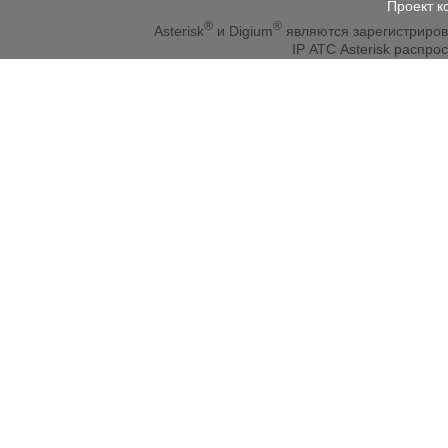
Проект к
®
®
Asterisk
и Digium
являются зарегистриро
IP АТС Asterisk распр