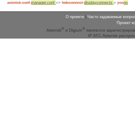
asterisk.conf
manager.conf
=>
hideconnect
displayconnects
=
yes
no
О проекте
|
Часто задаваемые вопр
Проект к
®
®
Asterisk
и Digium
являются зарегистриро
IP АТС Asterisk распр