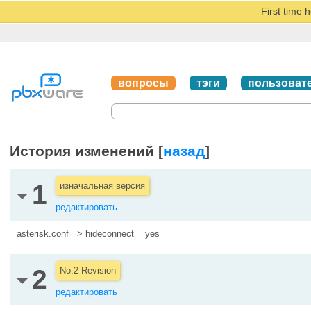
First time 
вопросы
тэги
пользоват
История изменений [
назад
]
1
изначальная версия
редактировать
asterisk.conf => hideconnect = yes
2
No.2 Revision
редактировать