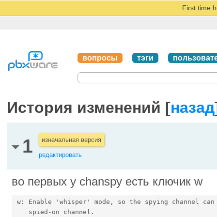
First time 
вопросы
тэги
пользоват
История изменений [
назад
1
изначальная версия
редактировать
во первых у chanspy есть ключик w
 w: Enable 'whisper' mode, so the spying channel can 