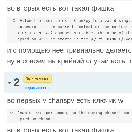
во вторых есть вот такая фишка
  X: Allow the user to exit ChanSpy to a valid single
    extension in the current context or the context s
    Y_EXIT_CONTEXT} channel variable. The name of the
и с помощью нее тривиально делается
ну и совсем на крайний случай есть t
2
No.2 Revision
редактировать
во первых у chanspy есть ключик w
 w: Enable 'whisper' mode, so the spying channel can 
во вторых есть вот такая фишка