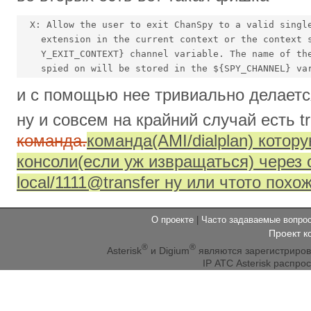
  X: Allow the user to exit ChanSpy to a valid single
    extension in the current context or the context s
    Y_EXIT_CONTEXT} channel variable. The name of the
и с помощью нее тривиально делается
ну и совсем на крайний случай есть tr
команда.
команда(AMI/dialplan) котор
консоли(если уж извращаться) через o
local/1111@transfer ну или чтото похож
О проекте
|
Часто задаваемые вопр
Проект к
®
®
Asterisk
и Digium
являются зарегистриро
IP АТС Asterisk распр