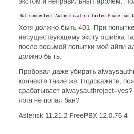
экстом и неправильны паролем. По
Not
 connected
:
Authentication
 failed 
Phone
 has 
Хотя должно быть 401. При попытке
несуществующему эксту ошибка та ж
после восьмой попытки мой айпи ад
должно быть.
Пробовал даже убирать alwaysauthr
коннекте такие же. Подскажите, по
срабатывает alwaysauthreject=yes?
лога не попал бан?
Asterisk 11.21.2 FreePBX 12.0.76.4