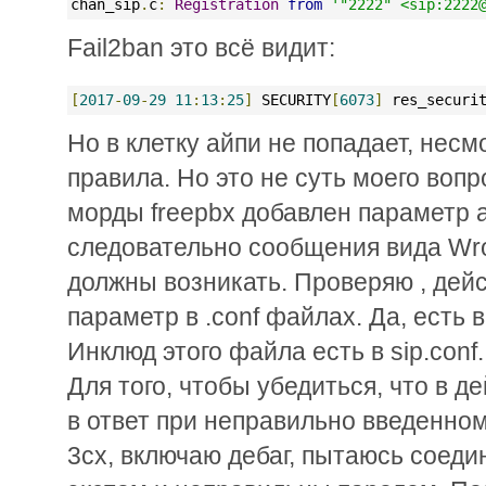
chan_sip
.
c
:
Registration
from
'"2222" <sip:2222
Fail2ban это всё видит:
[
2017
-
09
-
29
11
:
13
:
25
]
 SECURITY
[
6073
]
 res_securi
Но в клетку айпи не попадает, нес
правила. Но это не суть моего вопро
морды freepbx добавлен параметр al
следовательно сообщения вида Wr
должны возникать. Проверяю , дейс
параметр в .conf файлах. Да, есть в
Инклюд этого файла есть в sip.conf
Для того, чтобы убедиться, что в 
в ответ при неправильно введенно
3cx, включаю дебаг, пытаюсь соед