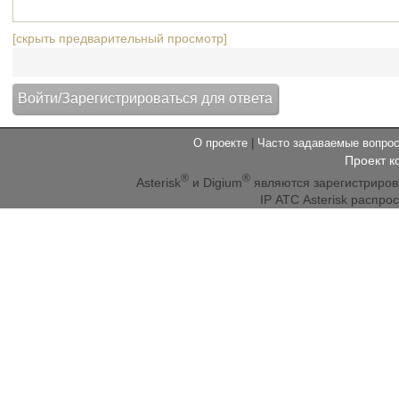
[скрыть предварительный просмотр]
О проекте
|
Часто задаваемые вопр
Проект к
®
®
Asterisk
и Digium
являются зарегистриро
IP АТС Asterisk распр