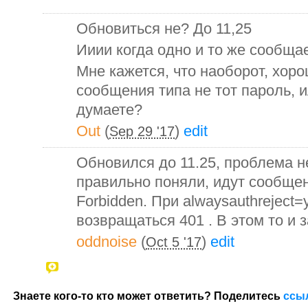
Обновиться не? До 11,25
Ииии когда одно и то же сообща
Мне кажется, что наоборот, хоро
сообщения типа не тот пароль, ил
думаете?
Out
(
)
edit
Sep 29 '17
Обновился до 11.25, проблема н
правильно поняли, идут сообщен
Forbidden. При alwaysauthreject
возвращаться 401 . В этом то и з
oddnoise
(
)
edit
Oct 5 '17
Знаете кого-то кто может ответить? Поделитесь
ссы