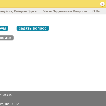
алуйста, Войдите Здесь.
Часто Задаваемые Вопросы
О Нас
рум
задать вопрос
ть отзыв
um, Inc., США.