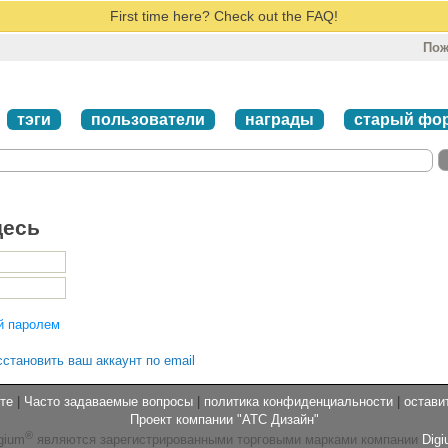
First time here? Check out the FAQ!
Пож
тэги
пользователи
награды
старый фо
десь
й паролем
сстановить ваш аккаунт по email
те
|
Часто задаваемые вопросы
|
политика конфиденциальности
|
остави
Проект компании "АТС Дизайн"
®
gium
являются зарегистрированными торговыми марками компании
Digi