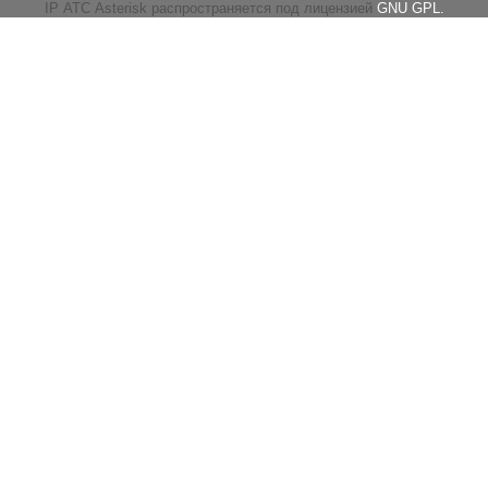
IP АТС Asterisk распространяется под лицензией
GNU GPL.