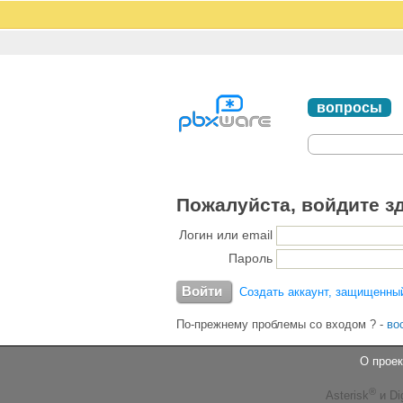
вопросы
Пожалуйста, войдите з
Логин или email
Пароль
Создать аккаунт, защищенны
По-прежнему проблемы со входом ?
-
во
О проек
®
Asterisk
и Di