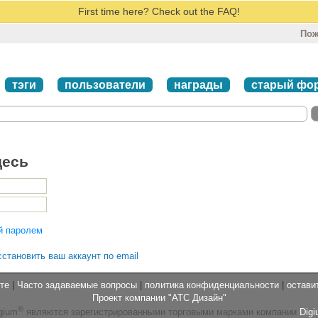
First time here? Check out the FAQ!
Пож
тэги
пользователи
награды
старый фо
десь
й паролем
сстановить ваш аккаунт по email
те
|
Часто задаваемые вопросы
|
политика конфиденциальности
|
остави
Проект компании "АТС Дизайн"
®
gium
являются зарегистрированными торговыми марками компании
Digi