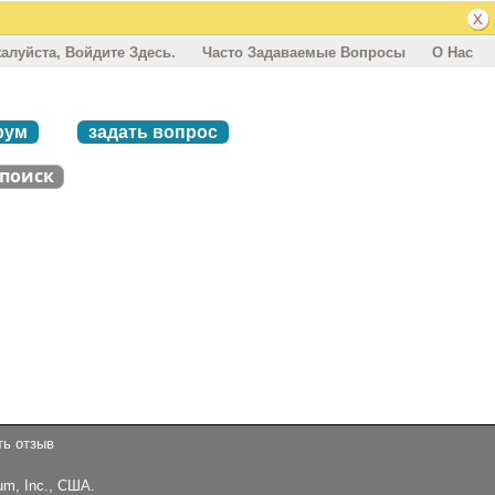
алуйста, Войдите Здесь.
Часто Задаваемые Вопросы
О Нас
рум
задать вопрос
ть отзыв
um, Inc., США.