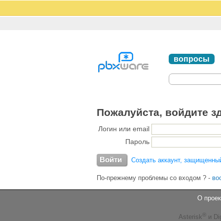
вопросы
Пожалуйста, войдите з
Логин или email
Пароль
Создать аккаунт, защищенны
По-прежнему проблемы со входом ?
-
во
О проек
®
Asterisk
и Di