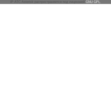
IP АТС Asterisk распространяется под лицензией
GNU GPL.