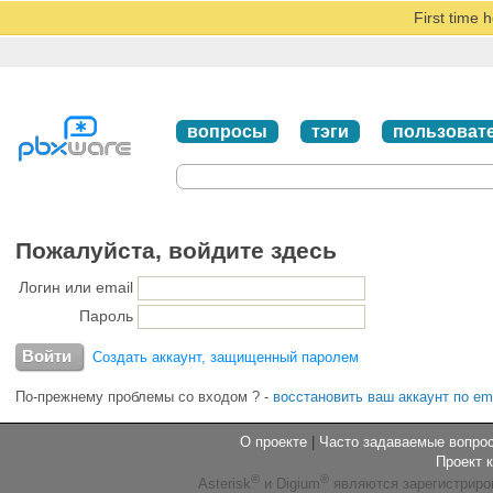
First time 
вопросы
тэги
пользоват
Пожалуйста, войдите здесь
Логин или email
Пароль
Создать аккаунт, защищенный паролем
По-прежнему проблемы со входом ?
-
восстановить ваш аккаунт по em
О проекте
|
Часто задаваемые вопр
Проект 
®
®
Asterisk
и Digium
являются зарегистриро