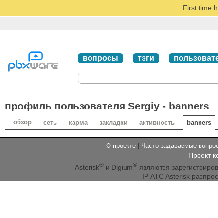
First time 
вопросы
тэги
пользоват
профиль пользователя Sergiy - banners
обзор
сеть
карма
закладки
активность
banners
О проекте
|
Часто задаваемые вопр
Проект к
®
®
Asterisk
и Digium
являются зарегистриро
IP АТС Asterisk распр