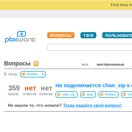
First time 
вопросы
тэги
пользоват
Вопросы
все
неотвеченные
x
В тегах
freebpx
Не подключается chan_sip к 
359
нет
нет
просм.
ответов
голосов
chan_sip
pjsip
freebpx
ast
Не нашли то, что искали?
Тогда задайте свой вопрос!