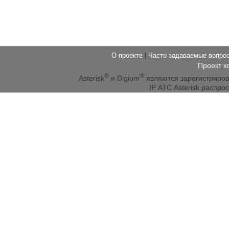
О проекте
|
Часто задаваемые вопр
Проект к
®
®
Asterisk
и Digium
являются зарегистриро
IP АТС Asterisk распр