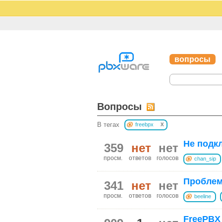
вопросы
Вопросы
x
В тегах
freebpx
Не подкл
359
нет
нет
просм.
ответов
голосов
chan_sip
Проблем
341
нет
нет
просм.
ответов
голосов
beeline
FreePBX