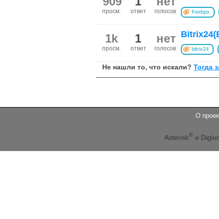
909
1
нет
просм.
ответ
голосов
freebpx
Bitrix24
1k
1
нет
просм.
ответ
голосов
bitrix24
Не нашли то, что искали?
Тогда 
О проек
®
Asterisk
и Digiu