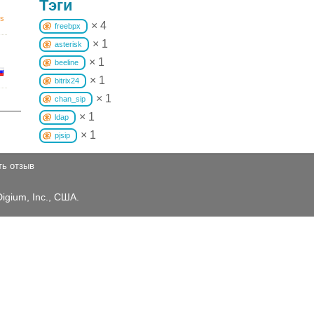
Тэги
xs
× 4
freebpx
× 1
asterisk
× 1
beeline
× 1
bitrix24
× 1
chan_sip
× 1
ldap
× 1
pjsip
ть отзыв
Digium, Inc., США.