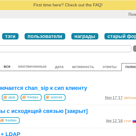
First time here? Check out the FAQ!
Пож
тэги
пользователи
награды
старый фо
все
неотвеченные
дата
активность
ответы
голо
ючается chan_sip к сип клиенту
pjsip
freebpx
asterisk
Nov 17 '17
darkse
ы с исходящей связью [закрыт]
freebpx
Apr 12 '18
zzuz
 + LDAP