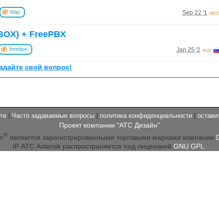
ldap
Sep 22 '1
ale
(BOX) + FreePBX
freebpx
Jan 25 '2
eux
задайте свой вопрос!
те
|
Часто задаваемые вопросы
|
политика конфиденциальности
|
остави
Проект компании "АТС Дизайн"
®
m
являются зарегистрированными торговыми марками компании
IP АТС Asterisk распространяется под лицензией
GNU GPL.