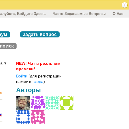
алуйста, Войдите Здесь.
Часто Задаваемые Вопросы
О Нас
рум
задать вопрос
са ▼
NEW! Чат в реальном
времени!
Войти
(для регистрации
нажмите
сюда
)
Авторы
an